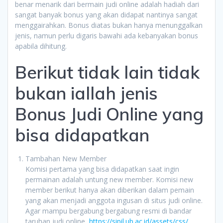
benar menarik dari bermain judi online adalah hadiah dari
sangat banyak bonus yang akan didapat nantinya sangat
menggairahkan. Bonus diatas bukan hanya menunggalkan
jenis, namun perlu digaris bawahi ada kebanyakan bonus
apabila dihitung.
Berikut tidak lain tidak
bukan iallah jenis
Bonus Judi Online yang
bisa didapatkan
Tambahan New Member
Komisi pertama yang bisa didapatkan saat ingin
permainan adalah untung new member. Komisi new
member berikut hanya akan diberikan dalam pemain
yang akan menjadi anggota ingusan di situs judi online.
Agar mampu bergabung bergabung resmi di bandar
taruhan judi online,
https://sipil.ub.ac.id/assets/css/