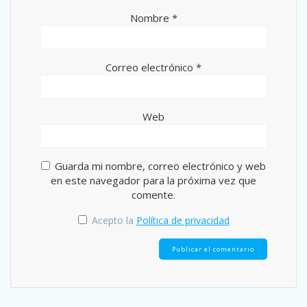
Nombre
*
Correo electrónico
*
Web
Guarda mi nombre, correo electrónico y web
en este navegador para la próxima vez que
comente.
Acepto la
Política de privacidad