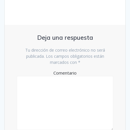
Deja una respuesta
Tu dirección de correo electrónico no será
publicada.
Los campos obligatorios están
marcados con
*
Comentario