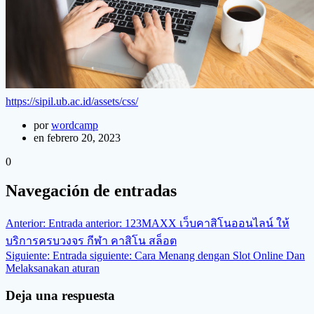
https://sipil.ub.ac.id/assets/css/
por
wordcamp
en febrero 20, 2023
0
Navegación de entradas
Anterior:
Entrada anterior:
123MAXX เว็บคาสิโนออนไลน์ ให้
บริการครบวงจร กีฬา คาสิโน สล็อต
Siguiente:
Entrada siguiente:
Cara Menang dengan Slot Online Dan
Melaksanakan aturan
Deja una respuesta