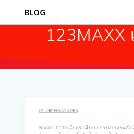
Saltar
BLOG
al
contenido
123MAXX เว
ONLINETHAILAND.ORG
พวกเรา betflixเว็บตรง มีระบบการฝากถอนอัตโนมั