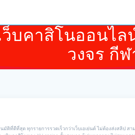
็บคาสิโนออนไลน์
วงจร กีฬ
ติที่ดีที่สุด ทุกรายการรวดเร็วกว่าเว็บเอเย่นต์ ไม่ต้องส่งสลิป 