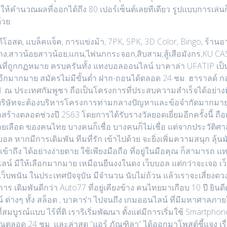
ให้คำนวณผลที่ออกได้ถึง 80 เปอร์เซ็นต์เลยทีเดียว รูปแบบการเล่นก็
้วย.
ดีโอสด, แบล็คแจ็ค, การแข่งม้า, 7PK, 5PK, 3D Color, Bingo, ร้านอาห
กง,สาวน้อยสาวน้อย,แกน,ไพ่นกกระจอก,สิบสาม,สู้เสือมังกร,KU CASI
ดิมพันที่ถูกกฏหมาย ครบครันทั้ง แทงบอลออนไลน์ บาคาล่า UFATIP เ
ีกมากมาย สมัครไม่มีขั้นต่ำ ฝาก-ถอนได้ตลอด 24 ชม. ฮาราลด์ ก
 Ltd. ณ ประเทศกัมพูชา ถือเป็นโครงการที่ประสบความสำเร็จได้อย
นมา บริษัทจะต้องบริหารโครงการท่ามกลางปัญหาและข้อจำกัดมาก
่ก่อสร้างตลอดช่วงปี 2563 โดยการได้รับรางวัลยอดเยี่ยมอีกครั้งนี้ ถ
ในสายเลือด ของคนไทย บางคนก็เชื่อ บางคนก็ไม่เชื่อ แต่จากประวัติศา
อล หากมีการเดิมพัน ทีมที่รัก เข้าไปด้วย จะยิ่งเพิ่มความสนุก ลุ้นมั
เข้าถึง ได้อย่างง่ายดาย ใช้เพียงมือถือ ที่อยู่ในมือคุณ ก็สามารถ
น์ มีให้เลือกมากมาย เหมือนยืนงงในดง เว็บบอล แต่กว่าจะเจอ เว็บพ
เว็บพนัน ในประเทศปัจจุบัน มีจำนวน นับไม่ถ้วน แล้วเราจะเสี่ยงด
บการ เดิมพันดีกว่า Auto77 ที่อยู่เคียงข้าง คนไทยมาเกือบ 10 ปี ยิ
น์ ต่างๆ ทั้ง สล็อต , บาคาร่า ไปจนถึง เกมออนไลน์ ที่มีมหาศาลภายใ
สมบูรณ์แบบ ไร้ที่ติ เราริเริ่มพัฒนา ตั้งแต่มีการเริ่มใช้ Smartp
ณตลอด 24 ชม. และล่าสุด “แอร์ ภัณฑิลา” ได้ออกมาโพสต์ชี้แจง เรื่อ