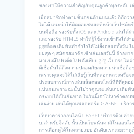
ของเราให้ความสำคัญกับคุณลูกค้าทุกระดับ เ
เมื่อสมาชิกทำตามขั้นตอนด้านบนแล้ว ก็ถือว่าสม
ไม่ได้ แนะนำให้ติดต่อแชทสดที่หน้าเว็บไซต์หร
บนมือถือ รองรับทั้ง iOS และ Android เล่นได
และรองรับ HTML5 ทำให้ผู้ใช้งานเข้าถึงได้ง่าย
pgสล็อต เดิมพันทำกำไรได้ไม่ยั้งตลอดทั้งวัน ไ
ยมสุด ๆ สมัครสมาชิกเข้าเล่นเลยวันนี้ ถ้าอยากมี
มาแรงมีโปรเด็ด โปรดังเพียบ g2g เว็บตรง ไม่ผ
ตีเชื่อมั่นได้ถึงความปลอดภัยลความน่าเชื่อถือข
เพราะคุณจะได้ไม่เสียรู้เว็บที่หลอกหลวงหรือ
ประสบการณ์การเล่นสล็อตออนไลน์ที่ดีที่สุดอย
แน่นอนเพราะฉะนั้นไม่ว่าคุณจะเล่นเกมเดิมพั
กระบบได้เป็นอันขาด ในวันนี้เราไปหาคำตอบพร้
เล่นง่าย เล่นได้ทุกแพลตฟอร์ม G2GBET บริกา
เว็บบาคาร่าออนไลน์ UFABET บริการด้วยค่ายบาคา
บ. สำหรับจีคลับ นั้นเป็นเว็บพนันคาสิโนออนไ
การเลือกดูได้ในหลายแบบ อันดับแรกเลยเราดูเว็