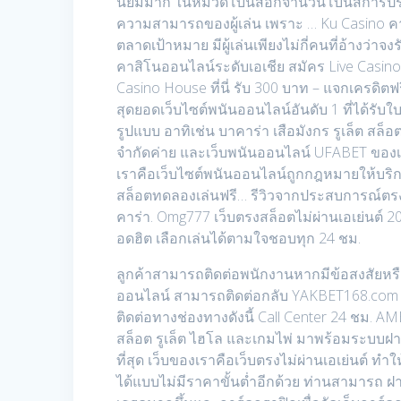
นิยมมาก ในหมวดโบนัสอีกจำนวนโบนัสการประเ
ความสามารถของผู้เล่น เพราะ … Ku Casino คาส
ตลาดเป้าหมาย มีผู้เล่นเพียงไม่กี่คนที่อ้างว่
คาสิโนออนไลน์ระดับเอเชีย สมัคร Live Casino
Casino House ที่นี่ รับ 300 บาท – แจกเครดิ
สุดยอดเว็บไซต์พนันออนไลน์อันดับ 1 ที่ได้รับใ
รูปแบบ อาทิเช่น บาคาร่า เสือมังกร รูเล็ต สล็
จำกัดค่าย และเว็บพนันออนไลน์ UFABET ของเรา
เราคือเว็บไซต์พนันออนไลน์ถูกกฎหมายให้บริกา
สล็อตทดลองเล่นฟรี… รีวิวจากประสบการณ์ตรง ม
คาร่า. Omg777 เว็บตรงสล็อตไม่ผ่านเอเย่นต์ 
อดฮิต เลือกเล่นได้ตามใจชอบทุก 24 ชม.
ลูกค้าสามารถติดต่อพนักงานหากมีข้อสงสัยห
ออนไลน์ สามารถติดต่อกลับ YAKBET168.com ได
ติดต่อทางช่องทางดังนี้ Call Center 24 ชม. A
สล็อต รูเล็ต ไฮโล และเกมไพ่ มาพร้อมระบบฝาก-
ที่สุด เว็บของเราคือเว็บตรงไม่ผ่านเอเย่นต์ ทำ
ได้แบบไม่มีราคาขั้นต่ำอีกด้วย ท่านสามารถ 