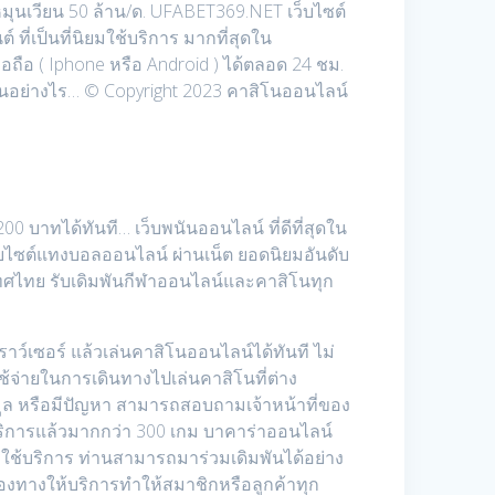
ุนเวียน 50 ล้าน/ด. UFABET369.NET เว็บไซต์
ที่เป็นที่นิยมใช้บริการ มากที่สุดใน
ือ ( Iphone หรือ Android ) ได้ตลอด 24 ชม.
ป็นอย่างไร… © Copyright 2023 คาสิโนออนไลน์
 บาทได้ทันที… เว็บพนันออนไลน์ ที่ดีที่สุดใน
ว็บไซต์แทงบอลออนไลน์ ผ่านเน็ต ยอดนิยมอันดับ
ระเทศไทย รับเดิมพันกีฬาออนไลน์และคาสิโนทุก
ราว์เซอร์ แล้วเล่นคาสิโนออนไลน์ได้ทันที ไม่
าใช้จ่ายในการเดินทางไปเล่นคาสิโนที่ต่าง
มูล หรือมีปัญหา สามารถสอบถามเจ้าหน้าที่ของ
้บริการแล้วมากกว่า 300 เกม บาคาร่าออนไลน์
่มาใช้บริการ ท่านสามารถมาร่วมเดิมพันได้อย่าง
องทางให้บริการทำให้สมาชิกหรือลูกค้าทุก