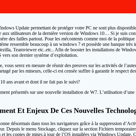
de Windows Update permettant de protéger votre PC ne sont plus disponi
ée aux utilisateurs de la dernière version de Windows 10… Si je suis contr
ère des failles partout. Pour les mécontents comme moi de la politique 
ème ressemble beaucoup à un windows 7 et possède une banque très impor
la, Teamviewer etc..etc.. Afin de booster les installations de Windows
OS vers son dernier système d’exploitation.
, vous serez en mesure de réunir des preuves sur les activités de l’auteu
rtagé par les mineurs, celle-ci est censée suffire à garantir le respect de
0 ans avant et dont il ne fait pas le suivi?
ment présentés sur une nouvelle installation de W7. L’utilisation d’une s
ment Et Enjeux De Ces Nouvelles Technolog
ionne désormais dans tous les navigateurs grâce à la suppression d’Act
teur. Depuis le menu Stockage, cliquez sur la section Fichiers temporair
on et les copies de mises à jour de l’OS installées via Windows Update. Q