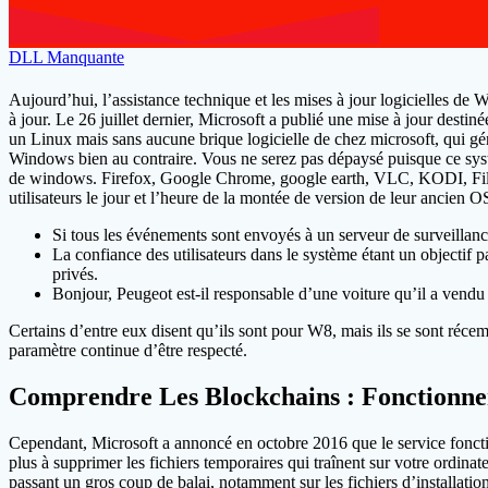
DLL Manquante
Aujourd’hui, l’assistance technique et les mises à jour logicielles 
à jour. Le 26 juillet dernier, Microsoft a publié une mise à jour destin
un Linux mais sans aucune brique logicielle de chez microsoft, qui gén
Windows bien au contraire. Vous ne serez pas dépaysé puisque ce syst
de windows. Firefox, Google Chrome, google earth, VLC, KODI, Filezil
utilisateurs le jour et l’heure de la montée de version de leur ancien 
Si tous les événements sont envoyés à un serveur de surveillance
La confiance des utilisateurs dans le système étant un objectif pa
privés.
Bonjour, Peugeot est-il responsable d’une voiture qu’il a vendu 1
Certains d’entre eux disent qu’ils sont pour W8, mais ils se sont récem
paramètre continue d’être respecté.
Comprendre Les Blockchains : Fonctionne
Cependant, Microsoft a annoncé en octobre 2016 que le service fonct
plus à supprimer les fichiers temporaires qui traînent sur votre ordina
passant un gros coup de balai, notamment sur les fichiers d’installati