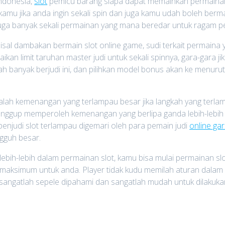
Indonesia,
slot
pemicu barang siapa dapat memainkan permainan i
mu jika anda ingin sekali spin dan juga kamu udah boleh berm
 juga banyak sekali permainan yang mana beredar untuk ragam 
misal dambakan bermain slot online game, sudi terkait permain
uaikan limit taruhan master judi untuk sekali spinnya, gara-gara j
h banyak berjudi ini, dan pilihkan model bonus akan ke menurut
adalah kemenangan yang terlampau besar jika langkah yang terl
ggup memperoleh kemenangan yang berlipa ganda lebih-lebih da
penjudi slot terlampau digemari oleh para pemain judi
online ga
guh besar.
lebih-lebih dalam permainan slot, kamu bisa mulai permainan slo
ksimum untuk anda. Player tidak kudu memilah aturan dalam 
i sangatlah sepele dipahami dan sangatlah mudah untuk dilakuka