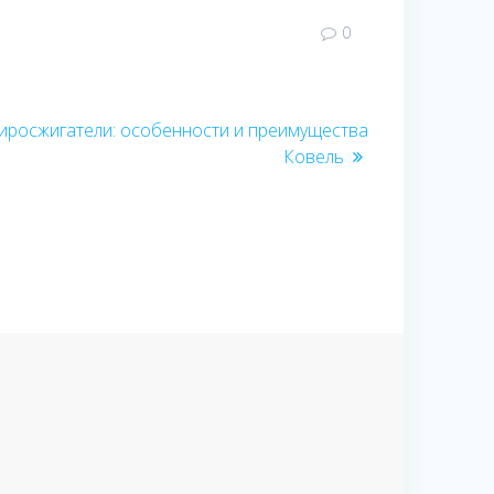
0
иросжигатели: особенности и преимущества
Ковель