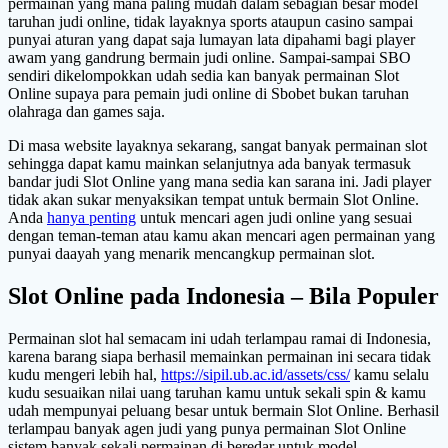
permainan yang mana paling mudah dalam sebagian besar model
taruhan judi online, tidak layaknya sports ataupun casino sampai
punyai aturan yang dapat saja lumayan lata dipahami bagi player
awam yang gandrung bermain judi online. Sampai-sampai SBO
sendiri dikelompokkan udah sedia kan banyak permainan Slot
Online supaya para pemain judi online di Sbobet bukan taruhan
olahraga dan games saja.
Di masa website layaknya sekarang, sangat banyak permainan slot
sehingga dapat kamu mainkan selanjutnya ada banyak termasuk
bandar judi Slot Online yang mana sedia kan sarana ini. Jadi player
tidak akan sukar menyaksikan tempat untuk bermain Slot Online.
Anda
hanya penting
untuk mencari agen judi online yang sesuai
dengan teman-teman atau kamu akan mencari agen permainan yang
punyai daayah yang menarik mencangkup permainan slot.
Slot Online pada Indonesia – Bila Populer
Permainan slot hal semacam ini udah terlampau ramai di Indonesia,
karena barang siapa berhasil memainkan permainan ini secara tidak
kudu mengeri lebih hal,
https://sipil.ub.ac.id/assets/css/
kamu selalu
kudu sesuaikan nilai uang taruhan kamu untuk sekali spin & kamu
udah mempunyai peluang besar untuk bermain Slot Online. Berhasil
terlampau banyak agen judi yang punya permainan Slot Online
sistem banyak sekali permainan di beredar untuk model