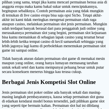
pilihan yang sama, tetapi jika kamu mencari permainan benua asia di
anggota eropa maka kamu bakal sukar untuk menciptakannya,
begitupun sebaliknya. Contoh permainan asia yang tidak mungkin
di temukan di live casino eropa bisa saja opsi Sicbo. Tetapi akhir-
akhir ini kami tidak meringkas mengenai permainan olah raga
ataupun casino, melainkan permainan slot jenis permainan. Mungkin
udah terdapat banyak berasal dari para penggairah judi online yang
merasakannya permainan slot yang begini, permainan slot kejuaraan
bisa kamu memainkan di sebagian lapak casino yang teramat besar
lebih-lebih ketika tempat casino di kecil samasekali sehingga yang
lebih jagonya lagi kamu di perbolehkan menemukan permainan slot
game ini sampai online.
Tidak banyak aturan dalam permainan slot game di memakai mesin
maupun yang online, orang hanya lumayan memasang taruhan
untuk sekali setel dan kamu mempunyai peluang besar untuk putar
secara konsekuen menerus hingga kau terasa cukup.
Berbagai Jenis Kompetisi Slot Online
Jenis permainan slot poker online ada banyak sekali dan masing-
masing langkah pembayarannya, kausa setiap permainan slot guna
di edarkan kendarai model bonus tersendiri, jadi pilihkan game slot
yang seperti tipe bermain kalian. Permainan slot hal ini dibilang