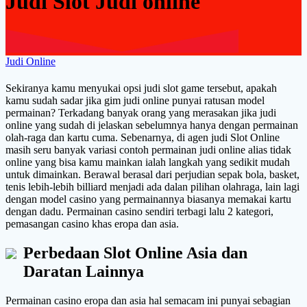
Judi Slot Judi online
Judi Online
Sekiranya kamu menyukai opsi judi slot game tersebut, apakah
kamu sudah sadar jika gim judi online punyai ratusan model
permainan? Terkadang banyak orang yang merasakan jika judi
online yang sudah di jelaskan sebelumnya hanya dengan permainan
olah-raga dan kartu cuma. Sebenarnya, di agen judi Slot Online
masih seru banyak variasi contoh permainan judi online alias tidak
online yang bisa kamu mainkan ialah langkah yang sedikit mudah
untuk dimainkan. Berawal berasal dari perjudian sepak bola, basket,
tenis lebih-lebih billiard menjadi ada dalan pilihan olahraga, lain lagi
dengan model casino yang permainannya biasanya memakai kartu
dengan dadu. Permainan casino sendiri terbagi lalu 2 kategori,
pemasangan casino khas eropa dan asia.
Perbedaan Slot Online Asia dan
Daratan Lainnya
Permainan casino eropa dan asia hal semacam ini punyai sebagian