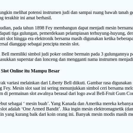
 mungkin melihat potensi instrumen judi dan sampai ruang bawah tana
 terakhir ini amat berhasil.
dian, pada tahun 1898 Fey membangun dapat menjadi mesin bernama 
apati tiga gulungan, pemerdekaan pelampiasan terhuyung-huyung, den
stri slot hingga era elektronik bersama masih digunakan ketika beberap
ersal dianggap sebagai pencipta mesin slot.
 Bell memiliki simbol judi poker online bermain pada 3 gulungannya p
sukkan superstar dan lonceng dan mengganti nama instrumen menjadi 
 Slot Online itu Mampu Besar
ak variasi melainkan dari Liberty Bell diikuti. Gambar rasa digunakan s
ng Fey. Mesin slot saat ini sering menunjukkan simbol ceri bersama me
 di permainan slot awalnya berasal dari logo awal Bell-Fruit Gum C
isebut sebagai ‘ mesin buah’. Yang Kanada dan Amerika mereka kebanyakan
in slot adalah ‘One Armed Bandit’. Jika ingin mesin elektromagnetik (d
main yang kurang baik dari koin orang ini. Banyak mesin modis masih me