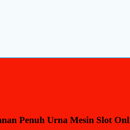
anan Penuh Urna Mesin Slot On