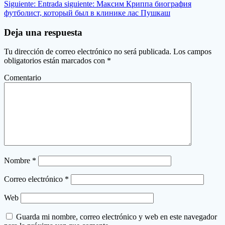
Siguiente:
Entrada siguiente:
Максим Криппа биография
футболист, который был в клинике лас Пушкаш
Deja una respuesta
Tu dirección de correo electrónico no será publicada.
Los campos
obligatorios están marcados con
*
Comentario
Nombre
*
Correo electrónico
*
Web
Guarda mi nombre, correo electrónico y web en este navegador