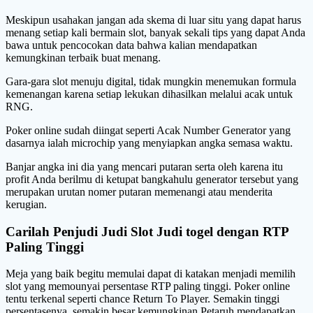
Meskipun usahakan jangan ada skema di luar situ yang dapat harus
menang setiap kali bermain slot, banyak sekali tips yang dapat Anda
bawa untuk pencocokan data bahwa kalian mendapatkan
kemungkinan terbaik buat menang.
Gara-gara slot menuju digital, tidak mungkin menemukan formula
kemenangan karena setiap lekukan dihasilkan melalui acak untuk
RNG.
Poker online sudah diingat seperti Acak Number Generator yang
dasarnya ialah microchip yang menyiapkan angka semasa waktu.
Banjar angka ini dia yang mencari putaran serta oleh karena itu
profit Anda berilmu di ketupat bangkahulu generator tersebut yang
merupakan urutan nomer putaran memenangi atau menderita
kerugian.
Carilah Penjudi Judi Slot Judi togel dengan RTP
Paling Tinggi
Meja yang baik begitu memulai dapat di katakan menjadi memilih
slot yang memounyai persentase RTP paling tinggi. Poker online
tentu terkenal seperti chance Return To Player. Semakin tinggi
persentasenya, semakin besar kemungkinan Petaruh mendapatkan