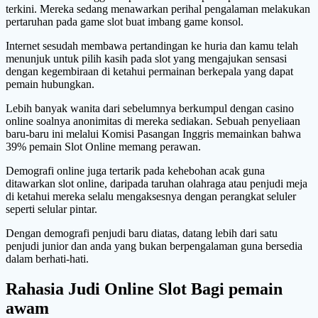
terkini. Mereka sedang menawarkan perihal pengalaman melakukan
pertaruhan pada game slot buat imbang game konsol.
Internet sesudah membawa pertandingan ke huria dan kamu telah
menunjuk untuk pilih kasih pada slot yang mengajukan sensasi
dengan kegembiraan di ketahui permainan berkepala yang dapat
pemain hubungkan.
Lebih banyak wanita dari sebelumnya berkumpul dengan casino
online soalnya anonimitas di mereka sediakan. Sebuah penyeliaan
baru-baru ini melalui Komisi Pasangan Inggris memainkan bahwa
39% pemain Slot Online memang perawan.
Demografi online juga tertarik pada kehebohan acak guna
ditawarkan slot online, daripada taruhan olahraga atau penjudi meja
di ketahui mereka selalu mengaksesnya dengan perangkat seluler
seperti selular pintar.
Dengan demografi penjudi baru diatas, datang lebih dari satu
penjudi junior dan anda yang bukan berpengalaman guna bersedia
dalam berhati-hati.
Rahasia Judi Online Slot Bagi pemain
awam