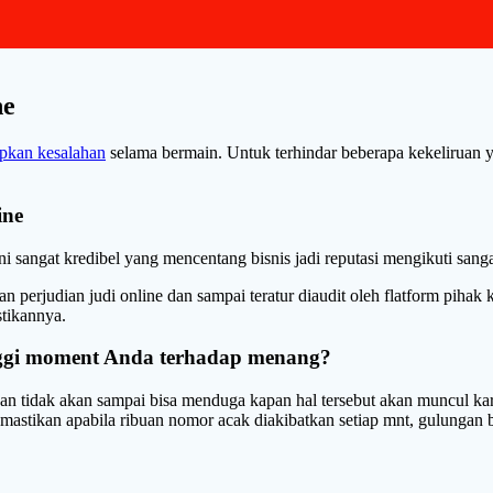
ne
pkan kesalahan
selama bermain. Untuk terhindar beberapa kekeliruan y
ine
ni sangat kredibel yang mencentang bisnis jadi reputasi mengikuti sanga
ran perjudian judi online dan sampai teratur diaudit oleh flatform pih
tikannya.
nggi moment Anda terhadap menang?
uan tidak akan sampai bisa menduga kapan hal tersebut akan muncul ka
mastikan apabila ribuan nomor acak diakibatkan setiap mnt, gulungan