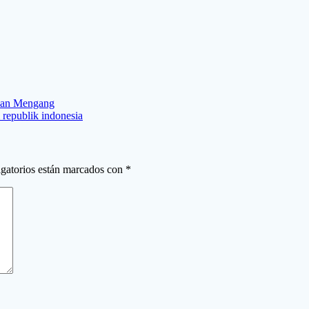
ikan Mengang
 republik indonesia
gatorios están marcados con
*