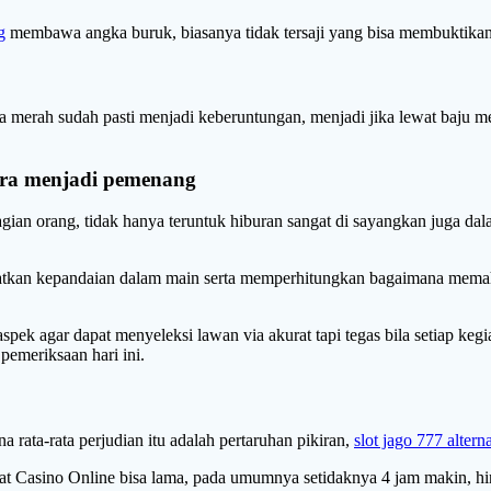
g
membawa angka buruk, biasanya tidak tersaji yang bisa membuktikan
 merah sudah pasti menjadi keberuntungan, menjadi jika lewat baju me
ra menjadi pemenang
agian orang, tidak hanya teruntuk hiburan sangat di sayangkan juga d
apatkan kepandaian dalam main serta memperhitungkan bagaimana mema
pek agar dapat menyeleksi lawan via akurat tapi tegas bila setiap ke
pemeriksaan hari ini.
 rata-rata perjudian itu adalah pertaruhan pikiran,
slot jago 777 alterna
t Casino Online bisa lama, pada umumnya setidaknya 4 jam makin, hin