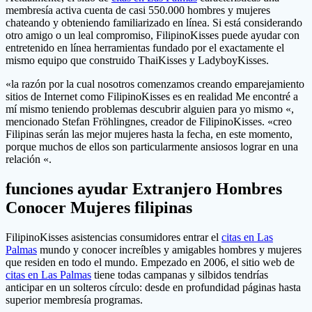
membresía activa cuenta de casi 550.000 hombres y mujeres
chateando y obteniendo familiarizado en línea. Si está considerando
otro amigo o un leal compromiso, FilipinoKisses puede ayudar con
entretenido en línea herramientas fundado por el exactamente el
mismo equipo que construido ThaiKisses y LadyboyKisses.
«la razón por la cual nosotros comenzamos creando emparejamiento
sitios de Internet como FilipinoKisses es en realidad Me encontré a
mí mismo teniendo problemas descubrir alguien para yo mismo «,
mencionado Stefan Fröhlingnes, creador de FilipinoKisses. «creo
Filipinas serán las mejor mujeres hasta la fecha, en este momento,
porque muchos de ellos son particularmente ansiosos lograr en una
relación «.
funciones ayudar Extranjero Hombres
Conocer Mujeres filipinas
FilipinoKisses asistencias consumidores entrar el
citas en Las
Palmas
mundo y conocer increíbles y amigables hombres y mujeres
que residen en todo el mundo. Empezado en 2006, el sitio web de
citas en Las Palmas
tiene todas campanas y silbidos tendrías
anticipar en un solteros círculo: desde en profundidad páginas hasta
superior membresía programas.