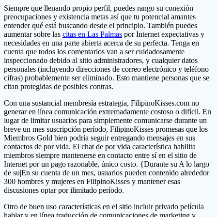
Siempre que llenando propio perfil, puedes rango su conexión
preocupaciones y existencia metas así que tu potencial amantes
entender qué está buscando desde el principio. También puedes
aumentar sobre las
citas en Las Palmas
por Internet expectativas y
necesidades en una parte abierta acerca de su perfecta. Tenga en
cuenta que todos los comentarios van a ser cuidadosamente
inspeccionado debido al sitio administradores, y cualquier datos
personales (incluyendo direcciones de correo electrónico y teléfono
cifras) probablemente ser eliminado. Esto mantiene personas que se
citan protegidas de posibles contras.
Con una sustancial membresía estrategia, FilipinoKisses.com no
generar en línea comunicación extremadamente costoso o difícil. En
lugar de limitar ​​usuarios para simplemente comunicarse durante un
breve un mes suscripción período, FilipinoKisses promesas que los
Miembros Gold bien podría seguir entregando mensajes en sus
contactos de por vida. El chat de por vida ​​característica habilita
miembros siempre mantenerse en contacto entre sí en el sitio de
Internet por un pago razonable, único costo. {Durante su|A lo largo
de su|En su cuenta de un mes, usuarios pueden contenido alrededor
300 hombres y mujeres en FilipinoKisses y mantener esas
discusiones optar por ilimitado período.
Otro de buen uso características en el sitio incluir privado película
hablar y en línea traducción de comunicaciones de marketing y