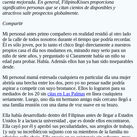
cuenta mejorada. En general, FilipinoKisses proporciona
significativo personas que se citan cientos de disponibles y
atractivos salir prospectos globalmente.
Compartir
Mi personal antes primo compañero en realidad residió al otro lado
de la calle de todos nosotros durante el tiempo que podría recordar.
Él es sólo joven, por lo tanto el chico llegó directamente a nuestros
propios casa el día nos mudamos en, mirando muy serio para un
niño de siete años, y preguntado si Claramente había un niño su
edad para probar. Había. Además ellos han ya han sido inseparables
desde.
Mi personal mamá estresada cualquiera en particular día una mujer
abriría una brecha entre los dos, pero yo no pensar nadie podría
aspirar a competir con suyo bromance. Ellos lo lograron para su
mediados de los 20 sin
citas en Las Palmas
en línea cualquiera
seriamente. Luego, uno día mi hermano amigo más cercano llegó a
una familia reunión con una dama de voz suave en su brazo.
Ella había desarrollado dentro del Filipinas antes de llegar a Estados
Unidos Ir a lactancia universidad , que es donde ellos encontraron.
Ella cayó por él y aprobó sus peculiaridades, sus arreglos de trabajo,
{y su|y su increíble|con su|junto con su miembros de la familia no