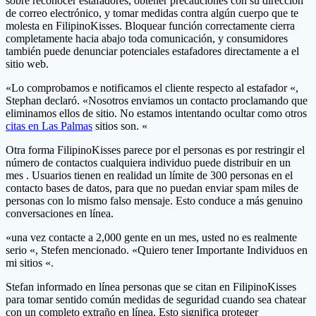
sobre reconocer estafadores, obtener precauciones con su dirección
de correo electrónico, y tomar medidas contra algún cuerpo que te
molesta en FilipinoKisses. Bloquear función correctamente cierra
completamente hacia abajo toda comunicación, y consumidores
también puede denunciar potenciales estafadores directamente a el
sitio web.
«Lo comprobamos e notificamos el cliente respecto al estafador «,
Stephan declaró. «Nosotros enviamos un contacto proclamando que
eliminamos ellos de sitio. No estamos intentando ocultar como otros
citas en Las Palmas
sitios son. «
Otra forma FilipinoKisses parece
por el personas es por restringir ​​el
número de contactos cualquiera individuo puede distribuir en un
mes . Usuarios tienen en realidad un límite de 300 personas en el
contacto bases de datos, para que no puedan enviar spam miles de
personas con lo mismo falso mensaje. Esto conduce a más genuino
conversaciones en línea.
«una vez contacte a 2,000 gente en un mes, usted no es realmente
serio «, Stefen mencionado. «Quiero tener Importante Individuos en
mi sitios «.
Stefan informado en línea personas que se citan en FilipinoKisses
para tomar sentido común medidas de seguridad cuando sea chatear
con un completo extraño en línea. Esto significa proteger