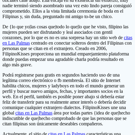
oficiales calle abajo. Ella encaja en su existencia sin esfuerzo, muy
nadie terminó siendo asombrado una vez esto lindo pareja consiguió
comprometido. Ellos a la vista limitada ceremonia de boda en el
Filipinas y, sin duda, preguntado mi amigo to-be un chico.
De {lo que yo|las cosas que|todo lo que|lo que he visto, filipino las
mujeres pueden ser disfrutando y leal asociados con gentil
corazones, por lo que es no es una sorpresa hay un sitio web de
citas
en Las Palmas
centrado en conectar solteros dentro del Filipinas con
personas que se citan en el extranjero. Creado en 2006,
FilipinoKisses proporciona un mundial emparejamiento plataforma
donde puedas empezar una agradable charla podría resultado en
algo más grave.
Podrá registrarse para gratis en segundos haciendo uso de una
legítima correo electrónico o fb membresía. El sitio de Internet
habilita chicos, mujeres y ladyboys en todo el mundo generar un
perfil y buscar nuevo amigos, fechas, y importantes socios en la
web. En el perfil, también es posible poner abajo si debería estar
feliz de transferir para su realmente amor interés o debería decidir
comunique cualquier extranjero dialectos. FilipinoKisses une una
global
citas en Las Palmas
área por todas partes {idea de que|hecho
indiscutible de que|hecho comprobado de que las personas que se
citan filipinas son únicamente deseables compañeros.
Actualmente, el sitio de
citas en Las Palmas
características una