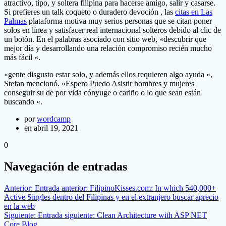
atractivo, tipo, y soltera filipina para hacerse amigo, salir y casarse.
Si prefieres un talk coqueto o duradero devoción , las
citas en Las
Palmas
plataforma motiva muy serios personas que se citan poner
solos en línea y satisfacer real internacional solteros debido al clic de
un botón. En el palabras asociado con sitio web, «descubrir que
mejor día y desarrollando una relación compromiso recién mucho
más fácil «.
«gente disgusto estar solo, y además ellos requieren algo ayuda «,
Stefan mencionó. «Espero Puedo Asistir hombres y mujeres
conseguir su de por vida ​​cónyuge o cariño o lo que sean están
buscando «.
por
wordcamp
en abril 19, 2021
0
Navegación de entradas
Anterior:
Entrada anterior:
FilipinoKisses.com: In which 540,000+
Active Singles dentro del Filipinas y en el extranjero buscar aprecio
en la web
Siguiente:
Entrada siguiente:
Clean Architecture with ASP NET
Core Blog