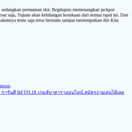
ma sedangkan permainan slot. Begitupun memenangkan jackpot
r saja, Tujuan akan kehilangan kesukaan dari semua rapat ini. Dan
amnya tentu saja terus bermain sampai menempatkan diri Kita
aturan
2021 การันตี BETFLIX เกมส์บาคาร่าออนไลน์ สมัครง่ายเล่นได้เลย