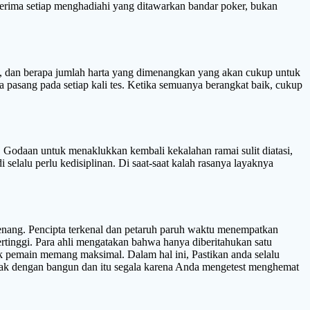
nerima setiap menghadiahi yang ditawarkan bandar poker, bukan
n, dan berapa jumlah harta yang dimenangkan yang akan cukup untuk
pasang pada setiap kali tes. Ketika semuanya berangkat baik, cukup
 Godaan untuk menaklukkan kembali kekalahan ramai sulit diatasi,
elalu perlu kedisiplinan. Di saat-saat kalah rasanya layaknya
enang. Pencipta terkenal dan petaruh paruh waktu menempatkan
tinggi. Para ahli mengatakan bahwa hanya diberitahukan satu
k pemain memang maksimal. Dalam hal ini, Pastikan anda selalu
dak dengan bangun dan itu segala karena Anda mengetest menghemat