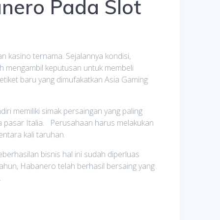
nero Pada Slot
 kasino ternama. Sejalannya kondisi,
lah mengambil keputusan untuk membeli
tiket baru yang dimufakatkan Asia Gaming
ri memiliki simak persaingan yang paling
a pasar Italia. Perusahaan harus melakukan
tara kali taruhan.
erhasilan bisnis hal ini sudah diperluas
ahun, Habanero telah berhasil bersaing yang
.