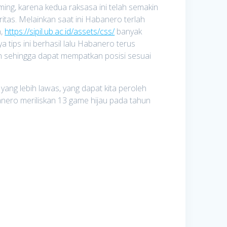
ng, karena kedua raksasa ini telah semakin
itas. Melainkan saat ini Habanero terlah
n,
https://sipil.ub.ac.id/assets/css/
banyak
a tips ini berhasil lalu Habanero terus
n sehingga dapat mempatkan posisi sesuai
ng lebih lawas, yang dapat kita peroleh
anero meriliskan 13 game hijau pada tahun