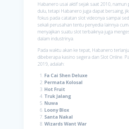
Habanero usai aktif sejak saat 2010, namun
dulu, tetapi Habanero juga dapat bersaing, j
fokus pada catatan slot videonya sampai sed
sekali perusahan tentu penyedia lainnya cuma 
menyajikan suatu slot terbaiknya juga men
dalam industrinya.
Pada waktu akan ke tepat, Habanero terlanj
dibeberapa kasino segera dan Slot Online. P
2019, adalah:
Fa Cai Shen Deluxe
Permata Kolosal
Hot Fruit
Truk Jalang
Nuwa
Loony Blox
Santa Nakal
Wizards Want War