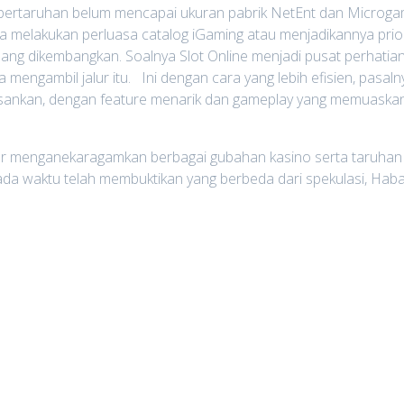
 pertaruhan belum mencapai ukuran pabrik NetEnt dan Microgami
ika melakukan perluasa catalog iGaming atau menjadikannya prior
ang dikembangkan. Soalnya Slot Online menjadi pusat perhatia
mengambil jalur itu. Ini dengan cara yang lebih efisien, pasalny
gesankan, dengan feature menarik dan gameplay yang memuaska
ur menganekaragamkan berbagai gubahan kasino serta taruhan ya
ada waktu telah membuktikan yang berbeda dari spekulasi, Hab