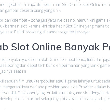
mengetahui dulu apa itu permainan Slot Online. Slot Online me
ulan gambar beserta biang yang unik.
l dari ditempat – zona judi yaitu live casino, namun kini game 
uk bermain slot, karena kini bisa hadir Slot Online yang mana tid
aya saat Pejudi browsing di bandar togel terpercaya.
b Slot Online Banyak
ak penyukanya, karena Slot Online terdapat tema, fitur, dan ju
 boring dan dapat terhibur oleh permainan yang lain digame slo
adinya saat ini.
ili sebuah film untuk terpopuler atau 1 game lainnya untuk se
kan mengetahuinya dari apa provider pada slot. Provider adalah 
rsendiri. Developer yang terdaftar untuk game slot dengan, Ha
 developer dalam artikel selanjutnya, kita akan bicara sejarah