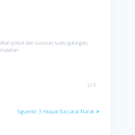
pilkan pokok dan susunan suatu gulungan,
malahan.
0
Siguiente:
Entrada
3 Hikayat Baccarat Marak
siguiente: