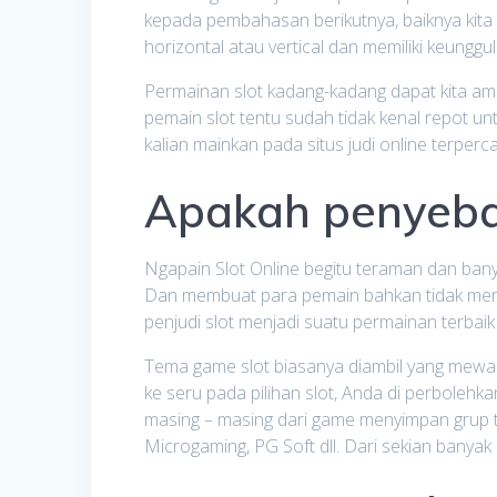
kepada pembahasan berikutnya, baiknya kita 
horizontal atau vertical dan memiliki keungg
Permainan slot kadang-kadang dapat kita ambi
pemain slot tentu sudah tidak kenal repot unt
kalian mainkan pada situs judi online terperc
Apakah penyeba
Ngapain Slot Online begitu teraman dan bany
Dan membuat para pemain bahkan tidak merasa
penjudi slot menjadi suatu permainan terbaik j
Tema game slot biasanya diambil yang mewak
ke seru pada pilihan slot, Anda di perboleh
masing – masing dari game menyimpan grup te
Microgaming, PG Soft dll. Dari sekian banyak