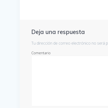
entradas
Deja una respuesta
Tu dirección de correo electrónico no será p
Comentario