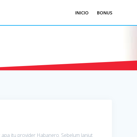
INICIO
BONUS
gan Developer
a Slot Online
apa itu provider Habanero. Sebelum lanjut