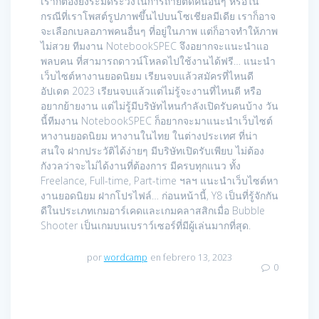
เราก็ต้องยิ่งระมัดระวังในการถ่ายติดคนอื่นๆ หรือใน
กรณีที่เราโพสต์รูปภาพขึ้นไปบนโซเชียลมีเดีย เราก็อาจ
จะเลือกเบลอภาพคนอื่นๆ ที่อยู่ในภาพ แต่ก็อาจทำให้ภาพ
ไม่สวย ทีมงาน NotebookSPEC จึงอยากจะแนะนำแอ
พลบคน ที่สามารถดาวน์โหลดไปใช้งานได้ฟรี… แนะนำ
เว็บไซต์หางานยอดนิยม เรียนจบแล้วสมัครที่ไหนดี
อัปเดต 2023 เรียนจบแล้วแต่ไม่รู้จะงานที่ไหนดี หรือ
อยากย้ายงาน แต่ไม่รู้มีบริษัทไหนกำลังเปิดรับคนบ้าง วัน
นี้ทีมงาน NotebookSPEC ก็อยากจะมาแนะนำเว็บไซต์
หางานยอดนิยม หางานในไทย ในต่างประเทศ ที่น่า
สนใจ ฝากประวัติได้ง่ายๆ มีบริษัทเปิดรับเพียบ ไม่ต้อง
กังวลว่าจะไม่ได้งานที่ต้องการ มีครบทุกแนว ทั้ง
Freelance, Full-time, Part-time ฯลฯ แนะนำเว็บไซต์หา
งานยอดนิยม ฝากโปรไฟล์… ก่อนหน้านี้, Y8 เป็นที่รู้จักกัน
ดีในประเภทเกมอาร์เคดและเกมคลาสสิกเมื่อ Bubble
Shooter เป็นเกมบนเบราว์เซอร์ที่มีผู้เล่นมากที่สุด.
por
wordcamp
en febrero 13, 2023
0
Navegación