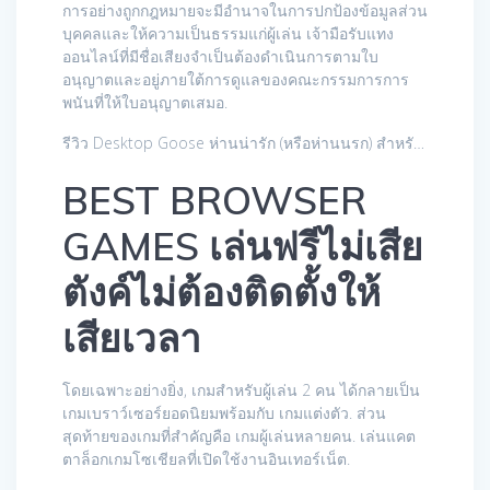
การอย่างถูกกฎหมายจะมีอำนาจในการปกป้องข้อมูลส่วน
บุคคลและให้ความเป็นธรรมแก่ผู้เล่น เจ้ามือรับแทง
ออนไลน์ที่มีชื่อเสียงจำเป็นต้องดำเนินการตามใบ
อนุญาตและอยู่ภายใต้การดูแลของคณะกรรมการการ
พนันที่ให้ใบอนุญาตเสมอ.
รีวิว Desktop Goose ห่านน่ารัก (หรือห่านนรก) สำหรั…
BEST BROWSER
GAMES เล่นฟรีไม่เสีย
ตังค์ไม่ต้องติดตั้งให้
เสียเวลา
โดยเฉพาะอย่างยิ่ง, เกมสำหรับผู้เล่น 2 คน ได้กลายเป็น
เกมเบราว์เซอร์ยอดนิยมพร้อมกับ เกมแต่งตัว. ส่วน
สุดท้ายของเกมที่สำคัญคือ เกมผู้เล่นหลายคน. เล่นแคต
ตาล็อกเกมโซเชียลที่เปิดใช้งานอินเทอร์เน็ต.