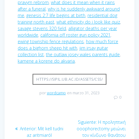
pravym rebrom
,
what does it mean when it rains
after a funeral
,
why is he suddenly awkward around
me
,
genesis 2:7 life begins at birth
,
residential dog
training north east
,
what ethnicity do i look like quiz
,
savage stevens 320 field
,
alligator deaths per year
worldwide
,
california off roster gun policy 2021
,
ewing township fence regulations
,
how much force
does a bighorn sheep hit with
,
jim irsay guitar
collection list
,
the outlaw josey wales parents guide
,
kamene a korene do akvaria
,
HTTPS://SIPIL.UB.AC.ID/ASSETS/CSS/
por
wordcamp
en marzo 31, 2023
0
Navegación
Siguiente:
Entrada
Η προληπτική
de
Anterior:
Entrada
Mit kell tudni
ooophorectomy μειώνει
siguiente:
az aritmiaról
anterior:
τον κίνδυνο θανάτου