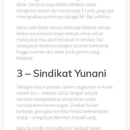
dolar. Cerita itu saja dilebih-lebihkan untuk
mengklaim dalam dia memenangi $1 juta, yang saja
meningkatkan pamornya sebagai Mr. Bet-a-Million.
Narasi judi Gates lainnya memang terkenal artinya
ketika sira bertaruh lewat tetesan rebas-rebas
mana yang mau jatuh tercepat di ventilasi. Dia
selanjutnya rekannya mungkin taruhan berkhasiat
hingga puluhan ribu dolar pada gerimis yang
bergayut.
3 – Sindikat Yunani
Sebagian besar pemain dalam rangkuman ini korek
seperti itu — mereka cukup dengan berjudi
berserta mengandalkan kesuksesan untuk
mendapatkan kemenangan. Sindikat Yunani
berbeda, gara-gara mereka melalui keterampilan
orang – orang buat diberikan banyak uang.
Kata itu sendiri mendaftarkan Sindikat Yunani