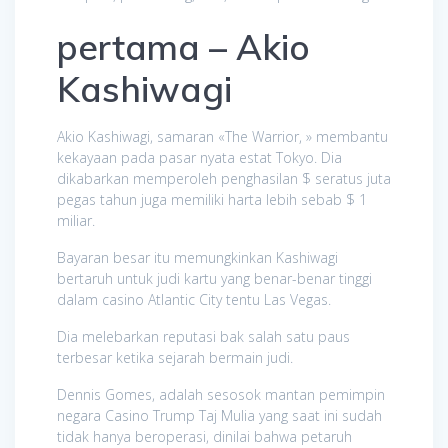
pertama – Akio
Kashiwagi
Akio Kashiwagi, samaran «The Warrior, » membantu
kekayaan pada pasar nyata estat Tokyo. Dia
dikabarkan memperoleh penghasilan $ seratus juta
pegas tahun juga memiliki harta lebih sebab $ 1
miliar.
Bayaran besar itu memungkinkan Kashiwagi
bertaruh untuk judi kartu yang benar-benar tinggi
dalam casino Atlantic City tentu Las Vegas.
Dia melebarkan reputasi bak salah satu paus
terbesar ketika sejarah bermain judi.
Dennis Gomes, adalah sesosok mantan pemimpin
negara Casino Trump Taj Mulia yang saat ini sudah
tidak hanya beroperasi, dinilai bahwa petaruh