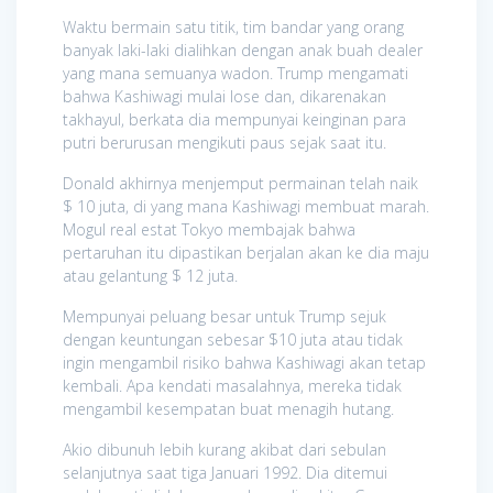
Waktu bermain satu titik, tim bandar yang orang
banyak laki-laki dialihkan dengan anak buah dealer
yang mana semuanya wadon. Trump mengamati
bahwa Kashiwagi mulai lose dan, dikarenakan
takhayul, berkata dia mempunyai keinginan para
putri berurusan mengikuti paus sejak saat itu.
Donald akhirnya menjemput permainan telah naik
$ 10 juta, di yang mana Kashiwagi membuat marah.
Mogul real estat Tokyo membajak bahwa
pertaruhan itu dipastikan berjalan akan ke dia maju
atau gelantung $ 12 juta.
Mempunyai peluang besar untuk Trump sejuk
dengan keuntungan sebesar $10 juta atau tidak
ingin mengambil risiko bahwa Kashiwagi akan tetap
kembali. Apa kendati masalahnya, mereka tidak
mengambil kesempatan buat menagih hutang.
Akio dibunuh lebih kurang akibat dari sebulan
selanjutnya saat tiga Januari 1992. Dia ditemui