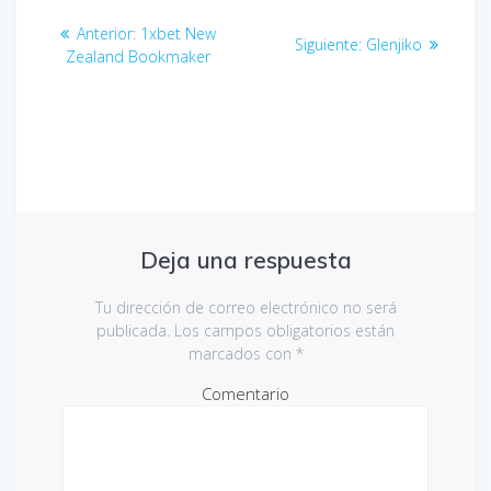
Navegación
Anterior:
Entrada
1xbet New
Siguiente:
Entrada
Glenjiko
de
Zealand Bookmaker
anterior:
siguiente:
entradas
Deja una respuesta
Tu dirección de correo electrónico no será
publicada.
Los campos obligatorios están
marcados con
*
Comentario