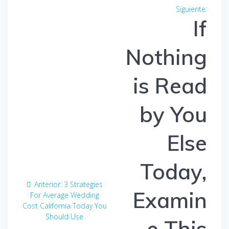
Navegación
Siguiente:
Entra
de
If
siguien
entradas
Nothing
is Read
by You
Else
Today,
Anterior:
Entrada
3 Strategies
Examin
For Average Wedding
anterior:
Cost California Today You
Should Use
e This