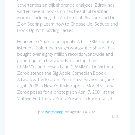
advertenties en bijbehorende analyses. Zdrok has
written several books on sex beautiful brazilian
women, including The Anatomy of Pleasure and Dr.
Z on Scoring: Learn how to Choose Up, Seduce and
Hook Up With Sizzling Ladies.
Hearken to Shakira on Spotify. Artist. 33M monthly
listeners. Colombian singer-songwriter Shakira has
bought over eighty million records worldwide and
gained quite a few awards including three
GRAMMYs and eleven Latin GRAMMYs. Dr. Victoria
Zdrok atends the Big Apple Comedian Ebook,
Artwork & Toy Expo at Penn Plaza Pavilion on June
eight, 2008 in New York Metropolis. Model Victoria
Zdrok poses for a photograph April 7, 2001 at the
Vintage And Trendy Pinup Present in Rosemont, IL.
por
wordcamp
en agosto 14, 2021
0