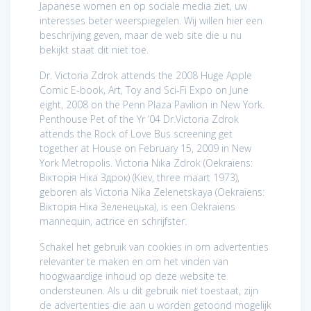
Japanese women en op sociale media ziet, uw
interesses beter weerspiegelen. Wij willen hier een
beschrijving geven, maar de web site die u nu
bekijkt staat dit niet toe.
Dr. Victoria Zdrok attends the 2008 Huge Apple
Comic E-book, Art, Toy and Sci-Fi Expo on June
eight, 2008 on the Penn Plaza Pavilion in New York.
Penthouse Pet of the Yr ’04 Dr.Victoria Zdrok
attends the Rock of Love Bus screening get
together at House on February 15, 2009 in New
York Metropolis. Victoria Nika Zdrok (Oekraïens:
Вікторія Ніка Здрок) (Kiev, three maart 1973),
geboren als Victoria Nika Zelenetskaya (Oekraïens:
Вікторія Ніка Зеленецька), is een Oekraïens
mannequin, actrice en schrijfster.
Schakel het gebruik van cookies in om advertenties
relevanter te maken en om het vinden van
hoogwaardige inhoud op deze website te
ondersteunen. Als u dit gebruik niet toestaat, zijn
de advertenties die aan u worden getoond mogelijk