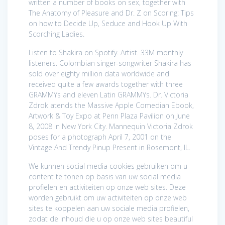
written a number of books on sex, together with
The Anatomy of Pleasure and Dr. Z on Scoring: Tips
on how to Decide Up, Seduce and Hook Up With
Scorching Ladies.
Listen to Shakira on Spotify. Artist. 33M monthly
listeners. Colombian singer-songwriter Shakira has
sold over eighty million data worldwide and
received quite a few awards together with three
GRAMMYs and eleven Latin GRAMMYs. Dr. Victoria
Zdrok atends the Massive Apple Comedian Ebook,
Artwork & Toy Expo at Penn Plaza Pavilion on June
8, 2008 in New York City. Mannequin Victoria Zdrok
poses for a photograph April 7, 2001 on the
Vintage And Trendy Pinup Present in Rosemont, IL.
We kunnen social media cookies gebruiken om u
content te tonen op basis van uw social media
profielen en activiteiten op onze web sites. Deze
worden gebruikt om uw activiteiten op onze web
sites te koppelen aan uw sociale media profielen,
zodat de inhoud die u op onze web sites beautiful