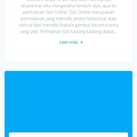
disarankan kita mengetahui terlebih dulu apa itu
permainan Slot Online. Slot Online merupakan
permaianan yang memiliki artikel horizontal atau
vertical dan memiliki feature gambar beserta tema
yang unik. Permainan slot kadang-kadang dapat…
Leer más