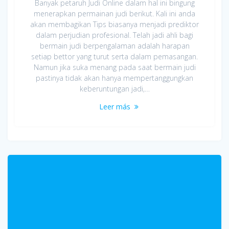
Banyak petaruh Judi Online dalam hal ini bingung
menerapkan permainan judi berikut. Kali ini anda
akan membagikan Tips biasanya menjadi prediktor
dalam perjudian profesional. Telah jadi ahli bagi
bermain judi berpengalaman adalah harapan
setiap bettor yang turut serta dalam pemasangan.
Namun jika suka menang pada saat bermain judi
pastinya tidak akan hanya mempertanggungkan
keberuntungan jadi,…
Leer más