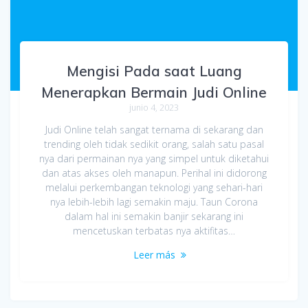
Mengisi Pada saat Luang
Menerapkan Bermain Judi Online
junio 4, 2023
Judi Online telah sangat ternama di sekarang dan
trending oleh tidak sedikit orang, salah satu pasal
nya dari permainan nya yang simpel untuk diketahui
dan atas akses oleh manapun. Perihal ini didorong
melalui perkembangan teknologi yang sehari-hari
nya lebih-lebih lagi semakin maju. Taun Corona
dalam hal ini semakin banjir sekarang ini
mencetuskan terbatas nya aktifitas…
Leer más