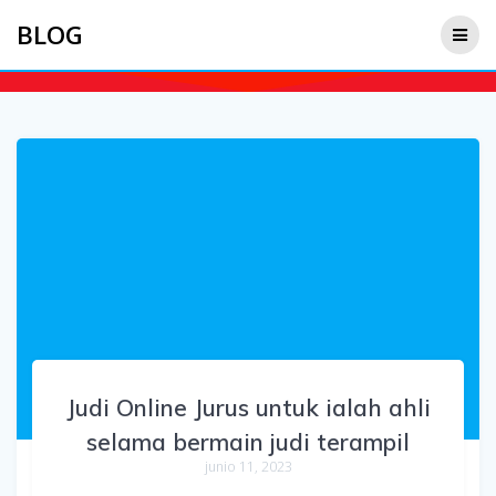
Saltar
BLOG
al
contenido
Judi Online Jurus untuk ialah ahli
selama bermain judi terampil
junio 11, 2023