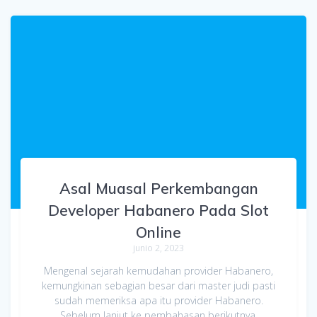
Asal Muasal Perkembangan
Developer Habanero Pada Slot
Online
junio 2, 2023
Mengenal sejarah kemudahan provider Habanero,
kemungkinan sebagian besar dari master judi pasti
sudah memeriksa apa itu provider Habanero.
Sebelum lanjut ke pembahasan berikutnya,