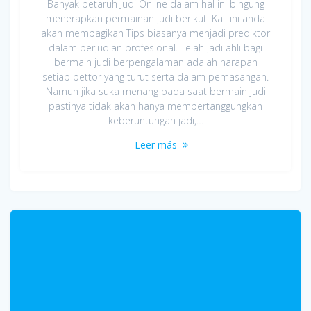
Banyak petaruh Judi Online dalam hal ini bingung
menerapkan permainan judi berikut. Kali ini anda
akan membagikan Tips biasanya menjadi prediktor
dalam perjudian profesional. Telah jadi ahli bagi
bermain judi berpengalaman adalah harapan
setiap bettor yang turut serta dalam pemasangan.
Namun jika suka menang pada saat bermain judi
pastinya tidak akan hanya mempertanggungkan
keberuntungan jadi,…
Leer más