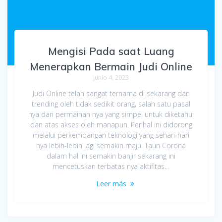
Mengisi Pada saat Luang
Menerapkan Bermain Judi Online
junio 4, 2023
Judi Online telah sangat ternama di sekarang dan
trending oleh tidak sedikit orang, salah satu pasal
nya dari permainan nya yang simpel untuk diketahui
dan atas akses oleh manapun. Perihal ini didorong
melalui perkembangan teknologi yang sehari-hari
nya lebih-lebih lagi semakin maju. Taun Corona
dalam hal ini semakin banjir sekarang ini
mencetuskan terbatas nya aktifitas…
Leer más