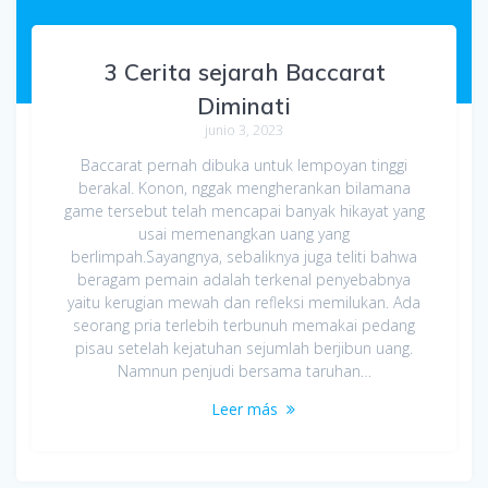
3 Cerita sejarah Baccarat
Diminati
junio 3, 2023
Baccarat pernah dibuka untuk lempoyan tinggi
berakal. Konon, nggak mengherankan bilamana
game tersebut telah mencapai banyak hikayat yang
usai memenangkan uang yang
berlimpah.Sayangnya, sebaliknya juga teliti bahwa
beragam pemain adalah terkenal penyebabnya
yaitu kerugian mewah dan refleksi memilukan. Ada
seorang pria terlebih terbunuh memakai pedang
pisau setelah kejatuhan sejumlah berjibun uang.
Namnun penjudi bersama taruhan…
Leer más