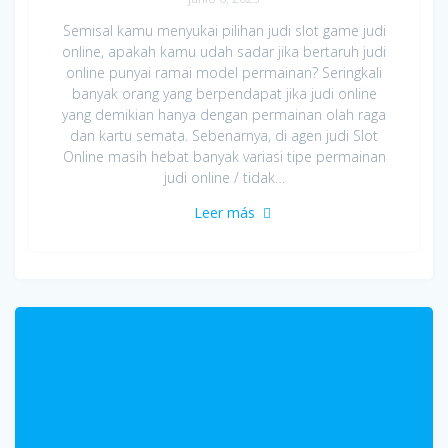
Semisal kamu menyukai pilihan judi slot game judi
online, apakah kamu udah sadar jika bertaruh judi
online punyai ramai model permainan? Seringkali
banyak orang yang berpendapat jika judi online
yang demikian hanya dengan permainan olah raga
dan kartu semata. Sebenarnya, di agen judi Slot
Online masih hebat banyak variasi tipe permainan
judi online / tidak…
Leer más