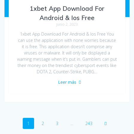
1xbet App Download For
Android & Ios Free
junio 2, 2023
1xbet App Download For Android & Ios Free You
can use the application with none worries because
it is free. This application doesn’t comprise any
viruses or malware. It will only be displayed a
warning message when it’s put in. Gamblers can put
their money on the trendiest cybersport events like
DOTA 2, Counter-Strike, PUBG…
Leer más
Navegación
Página
1
Página
2
Página
3
…
Página
243
de