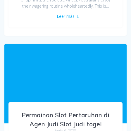
their wagering routine wholeheartedly. This is…
Leer más
Permainan Slot Pertaruhan di
Agen Judi Slot Judi togel
junio 6, 2023