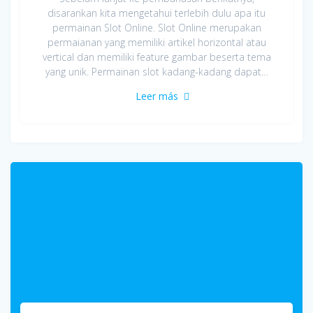
disarankan kita mengetahui terlebih dulu apa itu
permainan Slot Online. Slot Online merupakan
permaianan yang memiliki artikel horizontal atau
vertical dan memiliki feature gambar beserta tema
yang unik. Permainan slot kadang-kadang dapat…
Leer más