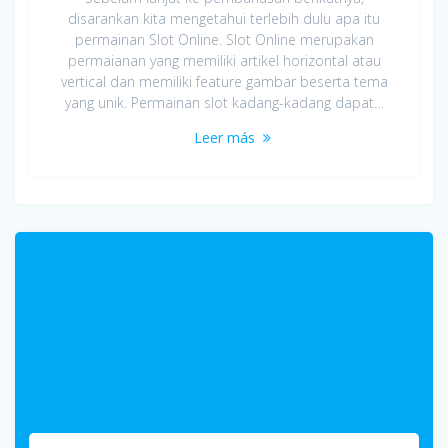
disarankan kita mengetahui terlebih dulu apa itu
permainan Slot Online. Slot Online merupakan
permaianan yang memiliki artikel horizontal atau
vertical dan memiliki feature gambar beserta tema
yang unik. Permainan slot kadang-kadang dapat…
Leer más