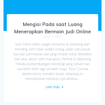
Mengisi Pada saat Luang
Menerapkan Bermain Judi Online
junio 4, 2023
Judi Online telah sangat ternama di sekarang dan
trending oleh tidak sedikit orang, salah satu pasal
nya dari permainan nya yang simpel untuk diketahui
dan atas akses oleh manapun. Perihal ini didorong
melalui perkembangan teknologi yang sehari-hari
nya lebih-lebih lagi semakin maju. Taun Corona
dalam hal ini semakin banjir sekarang ini
mencetuskan terbatas nya aktifitas…
Leer más