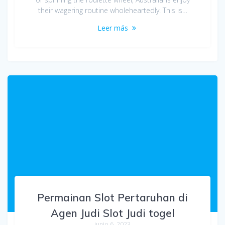
their wagering routine wholeheartedly. This is…
Leer más
Permainan Slot Pertaruhan di
Agen Judi Slot Judi togel
junio 6, 2023