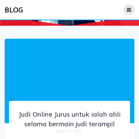
Saltar
BLOG
al
contenido
Judi Online Jurus untuk ialah ahli
selama bermain judi terampil
junio 11, 2023