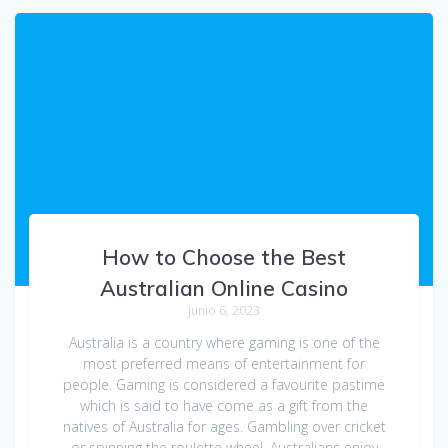
How to Choose the Best
Australian Online Casino
junio 6, 2023
Australia is a country where gaming is one of the
most preferred means of entertainment for
people. Gaming is considered a favourite pastime
which is said to have come as a gift from the
natives of Australia for ages. Gambling over cricket
or spinning the roulette wheel, Australians enjoy