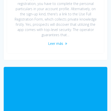
registration, you have to complete the personal
particulars in your account profile. Alternatively, on
the sign-up kind, there’s a link to the Use Full
Registration Form, which collects private knowledge
firstly. Yes, prospects will discover that utilizing the
app comes with top-level security. The operator
guarantees that…
Leer más