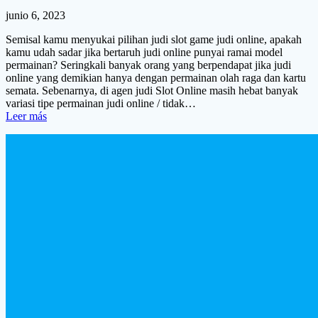
junio 6, 2023
Semisal kamu menyukai pilihan judi slot game judi online, apakah
kamu udah sadar jika bertaruh judi online punyai ramai model
permainan? Seringkali banyak orang yang berpendapat jika judi
online yang demikian hanya dengan permainan olah raga dan kartu
semata. Sebenarnya, di agen judi Slot Online masih hebat banyak
variasi tipe permainan judi online / tidak…
Leer más