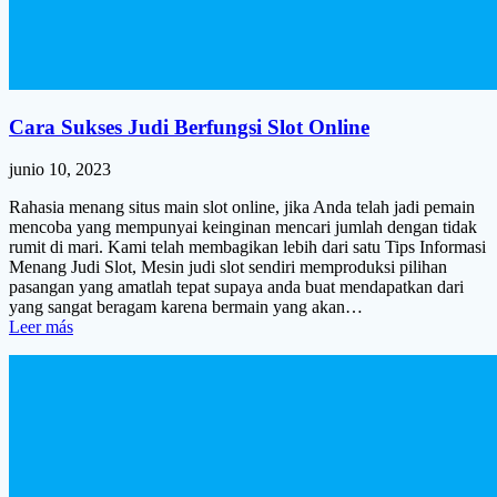
Cara Sukses Judi Berfungsi Slot Online
junio 10, 2023
Rahasia menang situs main slot online, jika Anda telah jadi pemain
mencoba yang mempunyai keinginan mencari jumlah dengan tidak
rumit di mari. Kami telah membagikan lebih dari satu Tips Informasi
Menang Judi Slot, Mesin judi slot sendiri memproduksi pilihan
pasangan yang amatlah tepat supaya anda buat mendapatkan dari
yang sangat beragam karena bermain yang akan…
Leer más