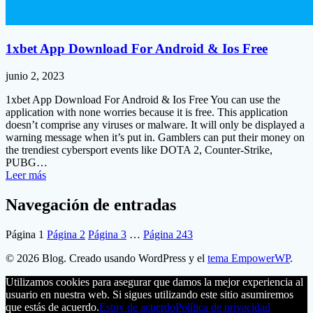
1xbet App Download For Android & Ios Free
junio 2, 2023
1xbet App Download For Android & Ios Free You can use the
application with none worries because it is free. This application
doesn’t comprise any viruses or malware. It will only be displayed a
warning message when it’s put in. Gamblers can put their money on
the trendiest cybersport events like DOTA 2, Counter-Strike,
PUBG…
Leer más
Navegación de entradas
Página
1
Página
2
Página
3
…
Página
243
© 2026 Blog. Creado usando WordPress y el
tema EmpowerWP
.
Utilizamos cookies para asegurar que damos la mejor experiencia al
usuario en nuestra web. Si sigues utilizando este sitio asumiremos
que estás de acuerdo.
Estoy de acuerdo
Política de privacidad