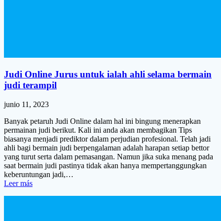
Judi Online Jurus untuk ialah ahli selama bermain
judi terampil
junio 11, 2023
Banyak petaruh Judi Online dalam hal ini bingung menerapkan
permainan judi berikut. Kali ini anda akan membagikan Tips
biasanya menjadi prediktor dalam perjudian profesional. Telah jadi
ahli bagi bermain judi berpengalaman adalah harapan setiap bettor
yang turut serta dalam pemasangan. Namun jika suka menang pada
saat bermain judi pastinya tidak akan hanya mempertanggungkan
keberuntungan jadi,…
Leer más