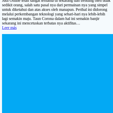
Judi Online telah sangat ternama di sekarang dan trending oleh tidak
sedikit orang, salah satu pasal nya dari permainan nya yang simpel
untuk diketahui dan atas akses oleh manapun. Perihal ini didorong
melalui perkembangan teknologi yang sehari-hari nya lebih-lebih
lagi semakin maju. Taun Corona dalam hal ini semakin banjir
sekarang ini mencetuskan terbatas nya aktifitas…
Leer más