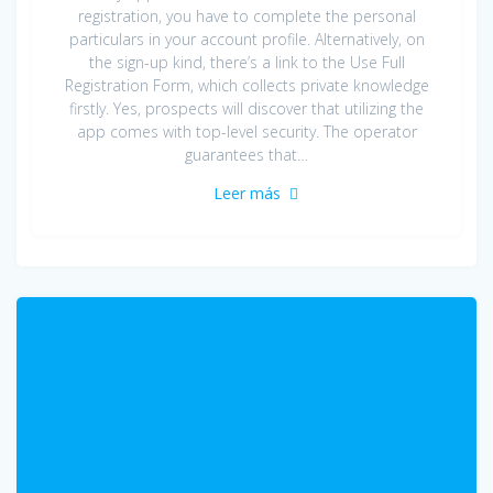
registration, you have to complete the personal
particulars in your account profile. Alternatively, on
the sign-up kind, there’s a link to the Use Full
Registration Form, which collects private knowledge
firstly. Yes, prospects will discover that utilizing the
app comes with top-level security. The operator
guarantees that…
Leer más