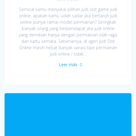
Semisal kamu menyukai pilihan judi slot game judi
online, apakah kamu udah sadar jika bertaruh judi
online punyai ramai model permainan? Seringkali
banyak orang yang berpendapat jika judi online
yang demikian hanya dengan permainan olah raga
dan kartu semata. Sebenarnya, di agen judi Slot
Online masih hebat banyak variasi tipe permainan
judi online / tidak…
Leer más