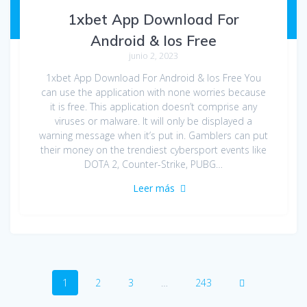
1xbet App Download For
Android & Ios Free
junio 2, 2023
1xbet App Download For Android & Ios Free You
can use the application with none worries because
it is free. This application doesn’t comprise any
viruses or malware. It will only be displayed a
warning message when it’s put in. Gamblers can put
their money on the trendiest cybersport events like
DOTA 2, Counter-Strike, PUBG…
Leer más
Navegación
Página
1
Página
2
Página
3
…
Página
243
de