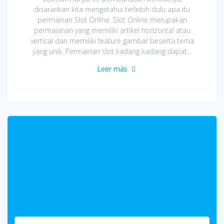
disarankan kita mengetahui terlebih dulu apa itu
permainan Slot Online. Slot Online merupakan
permaianan yang memiliki artikel horizontal atau
vertical dan memiliki feature gambar beserta tema
yang unik. Permainan slot kadang-kadang dapat…
Leer más