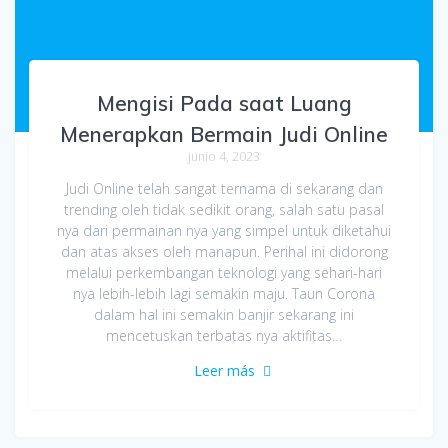
Mengisi Pada saat Luang
Menerapkan Bermain Judi Online
junio 4, 2023
Judi Online telah sangat ternama di sekarang dan
trending oleh tidak sedikit orang, salah satu pasal
nya dari permainan nya yang simpel untuk diketahui
dan atas akses oleh manapun. Perihal ini didorong
melalui perkembangan teknologi yang sehari-hari
nya lebih-lebih lagi semakin maju. Taun Corona
dalam hal ini semakin banjir sekarang ini
mencetuskan terbatas nya aktifitas…
Leer más