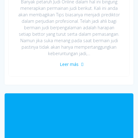
Banyak petaruh Judi Online dalam hal ini bingung
menerapkan permainan judi berikut. Kali ini anda
akan membagikan Tips biasanya menjadi prediktor
dalam perjudian profesional. Telah jadi ahli bagi
bermain judi berpengalaman adalah harapan
setiap bettor yang turut serta dalam pemasangan.
Namun jika suka menang pada saat bermain judi
pastinya tidak akan hanya mempertanggungkan
keberuntungan jadi,…
Leer más