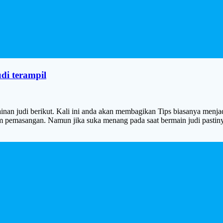
di terampil
an judi berikut. Kali ini anda akan membagikan Tips biasanya menjadi 
dalam pemasangan. Namun jika suka menang pada saat bermain judi pas