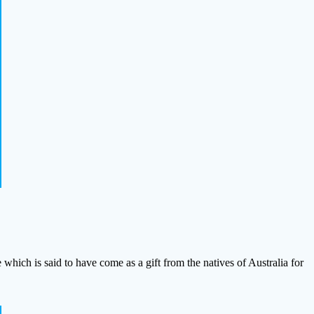
which is said to have come as a gift from the natives of Australia for