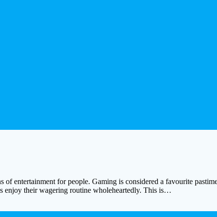
 of entertainment for people. Gaming is considered a favourite pastime 
ns enjoy their wagering routine wholeheartedly. This is…