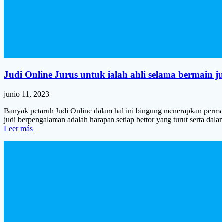
Judi Online Jurus untuk ialah ahli selama bermain ju
junio 11, 2023
Banyak petaruh Judi Online dalam hal ini bingung menerapkan permain
judi berpengalaman adalah harapan setiap bettor yang turut serta 
Leer más