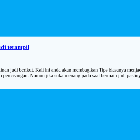
di terampil
an judi berikut. Kali ini anda akan membagikan Tips biasanya menjadi 
dalam pemasangan. Namun jika suka menang pada saat bermain judi pas