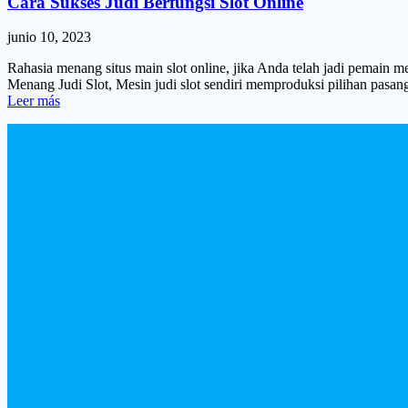
Cara Sukses Judi Berfungsi Slot Online
junio 10, 2023
Rahasia menang situs main slot online, jika Anda telah jadi pemain 
Menang Judi Slot, Mesin judi slot sendiri memproduksi pilihan pas
Leer más