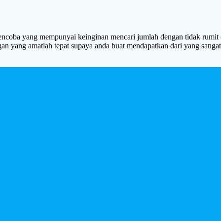
mencoba yang mempunyai keinginan mencari jumlah dengan tidak rumit d
angan yang amatlah tepat supaya anda buat mendapatkan dari yang san