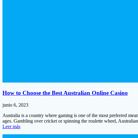
How to Choose the Best Australian Online Casino
junio 6, 2023
Australia is a country where gaming is one of the most preferred means
ages. Gambling over cricket or spinning the roulette wheel, Australia
Leer más