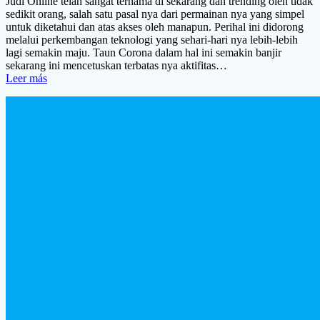
Judi Online telah sangat ternama di sekarang dan trending oleh tidak
sedikit orang, salah satu pasal nya dari permainan nya yang simpel
untuk diketahui dan atas akses oleh manapun. Perihal ini didorong
melalui perkembangan teknologi yang sehari-hari nya lebih-lebih
lagi semakin maju. Taun Corona dalam hal ini semakin banjir
sekarang ini mencetuskan terbatas nya aktifitas…
Leer más