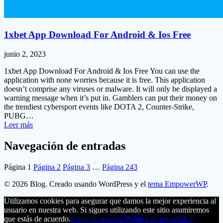
1xbet App Download For Android & Ios Free
junio 2, 2023
1xbet App Download For Android & Ios Free You can use the
application with none worries because it is free. This application
doesn’t comprise any viruses or malware. It will only be displayed a
warning message when it’s put in. Gamblers can put their money on
the trendiest cybersport events like DOTA 2, Counter-Strike,
PUBG…
Leer más
Navegación de entradas
Página
1
Página
2
Página
3
…
Página
243
© 2026 Blog. Creado usando WordPress y el
tema EmpowerWP
.
Utilizamos cookies para asegurar que damos la mejor experiencia al
usuario en nuestra web. Si sigues utilizando este sitio asumiremos
que estás de acuerdo.
Estoy de acuerdo
Política de privacidad