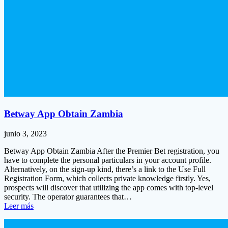
Betway App Obtain Zambia
junio 3, 2023
Betway App Obtain Zambia After the Premier Bet registration, you
have to complete the personal particulars in your account profile.
Alternatively, on the sign-up kind, there’s a link to the Use Full
Registration Form, which collects private knowledge firstly. Yes,
prospects will discover that utilizing the app comes with top-level
security. The operator guarantees that…
Leer más