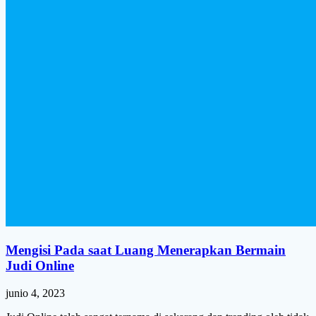
Mengisi Pada saat Luang Menerapkan Bermain
Judi Online
junio 4, 2023