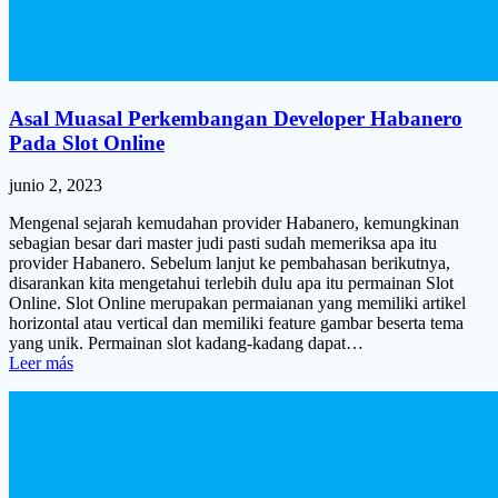
Asal Muasal Perkembangan Developer Habanero
Pada Slot Online
junio 2, 2023
Mengenal sejarah kemudahan provider Habanero, kemungkinan
sebagian besar dari master judi pasti sudah memeriksa apa itu
provider Habanero. Sebelum lanjut ke pembahasan berikutnya,
disarankan kita mengetahui terlebih dulu apa itu permainan Slot
Online. Slot Online merupakan permaianan yang memiliki artikel
horizontal atau vertical dan memiliki feature gambar beserta tema
yang unik. Permainan slot kadang-kadang dapat…
Leer más