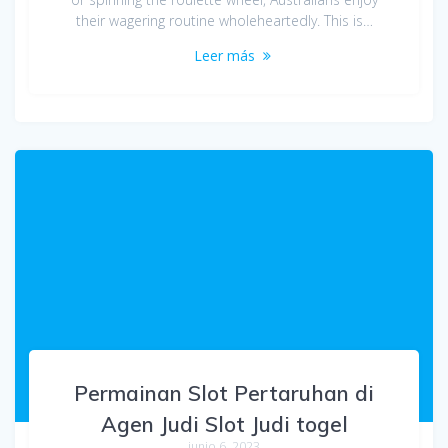
their wagering routine wholeheartedly. This is…
Leer más
Permainan Slot Pertaruhan di
Agen Judi Slot Judi togel
junio 6, 2023