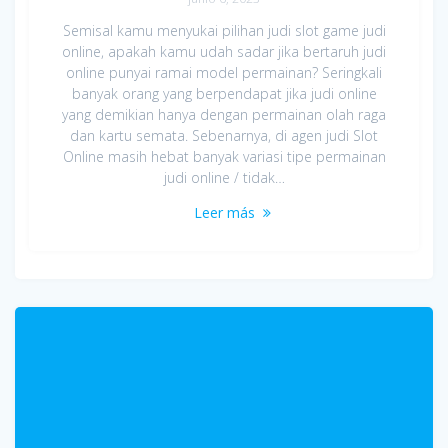
Semisal kamu menyukai pilihan judi slot game judi
online, apakah kamu udah sadar jika bertaruh judi
online punyai ramai model permainan? Seringkali
banyak orang yang berpendapat jika judi online
yang demikian hanya dengan permainan olah raga
dan kartu semata. Sebenarnya, di agen judi Slot
Online masih hebat banyak variasi tipe permainan
judi online / tidak…
Leer más