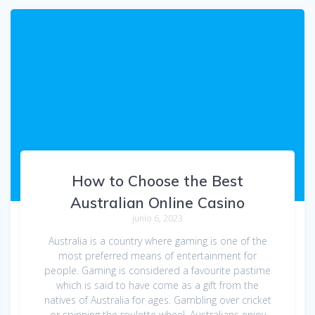
How to Choose the Best
Australian Online Casino
junio 6, 2023
Australia is a country where gaming is one of the
most preferred means of entertainment for
people. Gaming is considered a favourite pastime
which is said to have come as a gift from the
natives of Australia for ages. Gambling over cricket
or spinning the roulette wheel, Australians enjoy