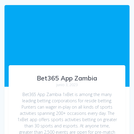
Bet365 App Zambia
junio 3, 2023
Bet365 App Zambia 1xBet is among the many
leading betting corporations for reside betting.
Punters can wager in-play on all kinds of sports
activities spanning 200+ occasions every day. The
1xBet app offers sports activities betting on greater
than 30 sports and esports. At anyone time,
greater than 2,500 events are open for pre-match