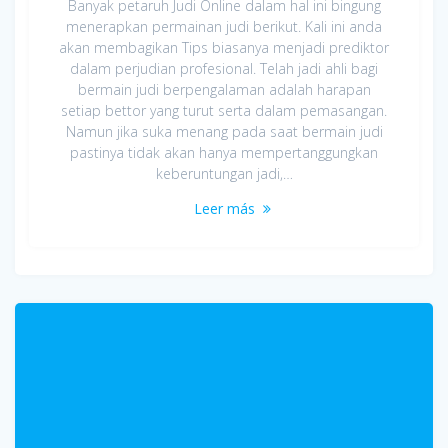
Banyak petaruh Judi Online dalam hal ini bingung
menerapkan permainan judi berikut. Kali ini anda
akan membagikan Tips biasanya menjadi prediktor
dalam perjudian profesional. Telah jadi ahli bagi
bermain judi berpengalaman adalah harapan
setiap bettor yang turut serta dalam pemasangan.
Namun jika suka menang pada saat bermain judi
pastinya tidak akan hanya mempertanggungkan
keberuntungan jadi,…
Leer más