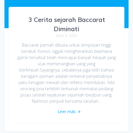
3 Cerita sejarah Baccarat
Diminati
junio 3, 2023
Baccarat pernah dibuka untuk lempoyan tinggi
berakal. Konon, nggak mengherankan bilamana
game tersebut telah mencapai banyak hikayat yang
usai memenangkan uang yang
berlimpah.Sayangnya, sebaliknya juga teliti bahwa
beragam pemain adalah terkenal penyebabnya
yaitu kerugian mewah dan refleksi memilukan. Ada
seorang pria terlebih terbunuh memakai pedang
pisau setelah kejatuhan sejumlah berjibun uang.
Namnun penjudi bersama taruhan…
Leer más