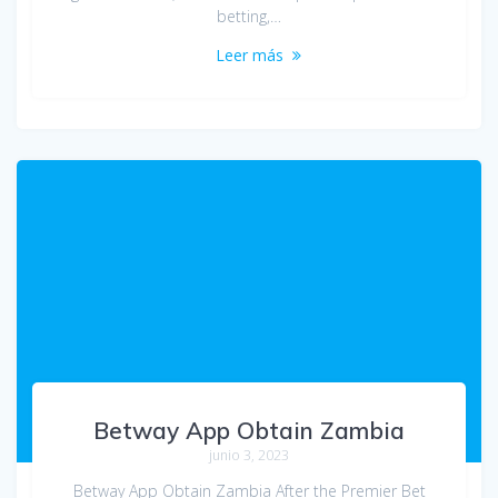
betting,…
Leer más
Betway App Obtain Zambia
junio 3, 2023
Betway App Obtain Zambia After the Premier Bet