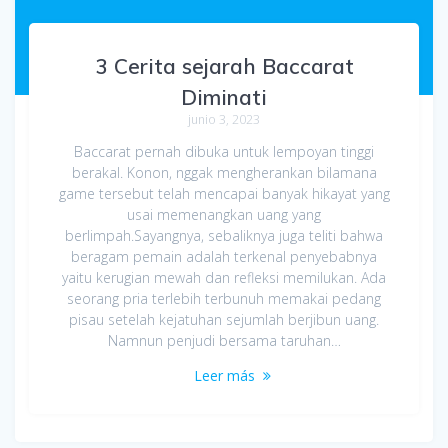
3 Cerita sejarah Baccarat
Diminati
junio 3, 2023
Baccarat pernah dibuka untuk lempoyan tinggi
berakal. Konon, nggak mengherankan bilamana
game tersebut telah mencapai banyak hikayat yang
usai memenangkan uang yang
berlimpah.Sayangnya, sebaliknya juga teliti bahwa
beragam pemain adalah terkenal penyebabnya
yaitu kerugian mewah dan refleksi memilukan. Ada
seorang pria terlebih terbunuh memakai pedang
pisau setelah kejatuhan sejumlah berjibun uang.
Namnun penjudi bersama taruhan…
Leer más