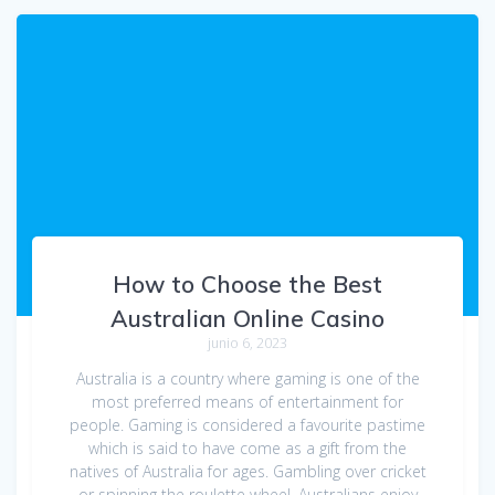
How to Choose the Best
Australian Online Casino
junio 6, 2023
Australia is a country where gaming is one of the
most preferred means of entertainment for
people. Gaming is considered a favourite pastime
which is said to have come as a gift from the
natives of Australia for ages. Gambling over cricket
or spinning the roulette wheel, Australians enjoy