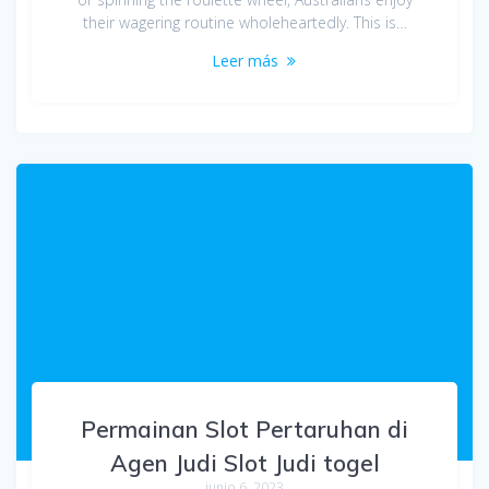
their wagering routine wholeheartedly. This is…
Leer más
Permainan Slot Pertaruhan di
Agen Judi Slot Judi togel
junio 6, 2023