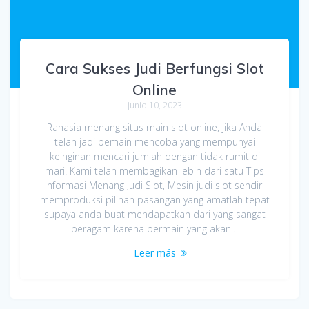
Cara Sukses Judi Berfungsi Slot
Online
junio 10, 2023
Rahasia menang situs main slot online, jika Anda
telah jadi pemain mencoba yang mempunyai
keinginan mencari jumlah dengan tidak rumit di
mari. Kami telah membagikan lebih dari satu Tips
Informasi Menang Judi Slot, Mesin judi slot sendiri
memproduksi pilihan pasangan yang amatlah tepat
supaya anda buat mendapatkan dari yang sangat
beragam karena bermain yang akan…
Leer más