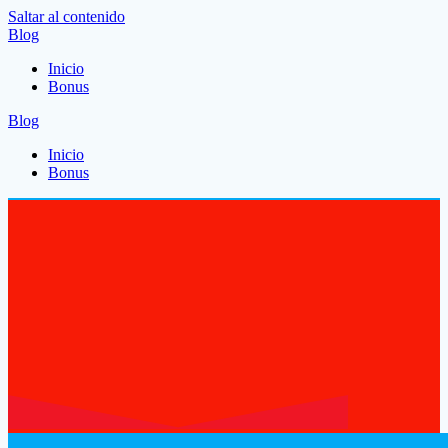
Saltar al contenido
Blog
Inicio
Bonus
Blog
Inicio
Bonus