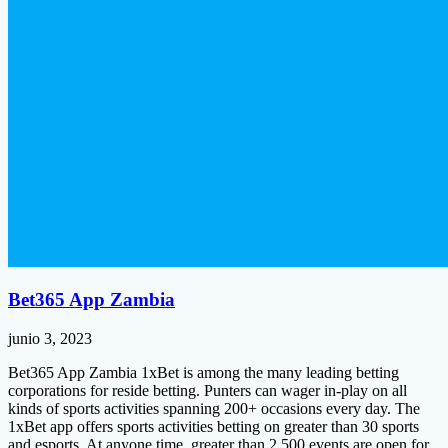
Bet365 App Zambia
junio 3, 2023
Bet365 App Zambia 1xBet is among the many leading betting
corporations for reside betting. Punters can wager in-play on all
kinds of sports activities spanning 200+ occasions every day. The
1xBet app offers sports activities betting on greater than 30 sports
and esports. At anyone time, greater than 2,500 events are open for