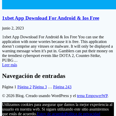
1xbet App Download For Android & Ios Free
junio 2, 2023
1xbet App Download For Android & Ios Free You can use the
application with none worries because it is free. This application
doesn’t comprise any viruses or malware. It will only be displayed a
warning message when it’s put in. Gamblers can put their money on
the trendiest cybersport events like DOTA 2, Counter-Strike,
PUBG…
Leer más
Navegación de entradas
Página
1
Página
2
Página
3
…
Página
243
© 2026 Blog. Creado usando WordPress y el
tema EmpowerWP
.
Utilizamos cookies para asegurar que damos la mejor experiencia al
usuario en nuestra web. Si sigues utilizando este sitio asumiremos
que estás de acuerdo.
Estoy de acuerdo
Política de privacidad