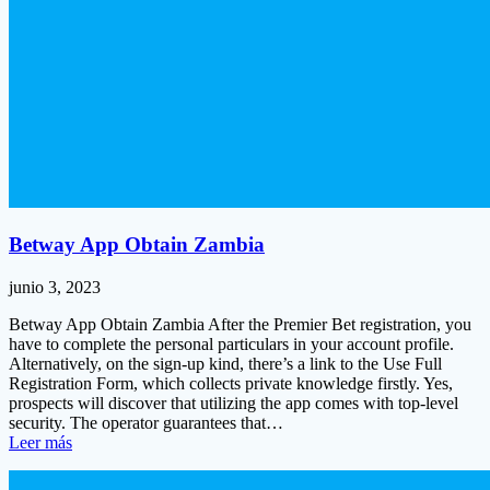
Betway App Obtain Zambia
junio 3, 2023
Betway App Obtain Zambia After the Premier Bet registration, you
have to complete the personal particulars in your account profile.
Alternatively, on the sign-up kind, there’s a link to the Use Full
Registration Form, which collects private knowledge firstly. Yes,
prospects will discover that utilizing the app comes with top-level
security. The operator guarantees that…
Leer más