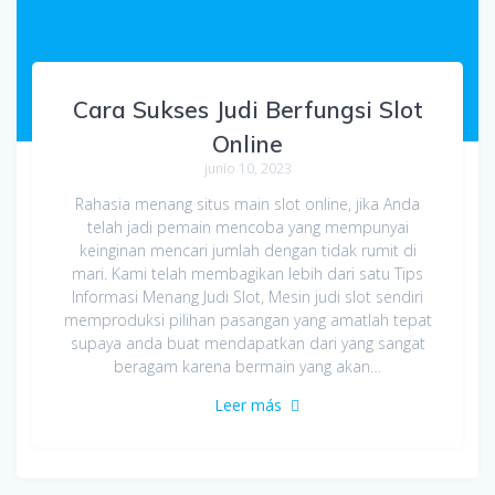
Cara Sukses Judi Berfungsi Slot
Online
junio 10, 2023
Rahasia menang situs main slot online, jika Anda
telah jadi pemain mencoba yang mempunyai
keinginan mencari jumlah dengan tidak rumit di
mari. Kami telah membagikan lebih dari satu Tips
Informasi Menang Judi Slot, Mesin judi slot sendiri
memproduksi pilihan pasangan yang amatlah tepat
supaya anda buat mendapatkan dari yang sangat
beragam karena bermain yang akan…
Leer más