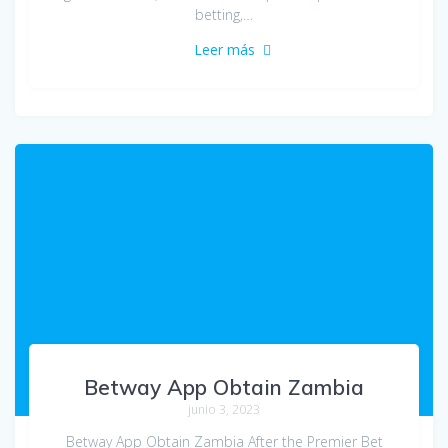
betting,…
Leer más
Betway App Obtain Zambia
junio 3, 2023
Betway App Obtain Zambia After the Premier Bet