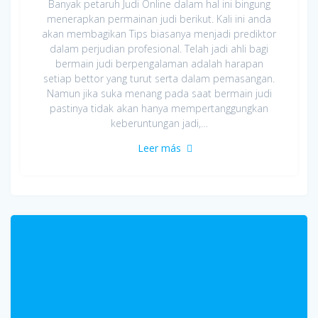
Banyak petaruh Judi Online dalam hal ini bingung
menerapkan permainan judi berikut. Kali ini anda
akan membagikan Tips biasanya menjadi prediktor
dalam perjudian profesional. Telah jadi ahli bagi
bermain judi berpengalaman adalah harapan
setiap bettor yang turut serta dalam pemasangan.
Namun jika suka menang pada saat bermain judi
pastinya tidak akan hanya mempertanggungkan
keberuntungan jadi,…
Leer más