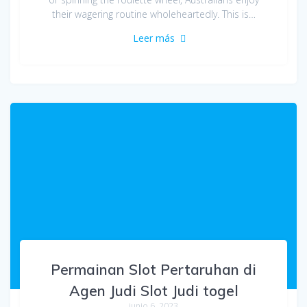
their wagering routine wholeheartedly. This is…
Leer más
Permainan Slot Pertaruhan di
Agen Judi Slot Judi togel
junio 6, 2023