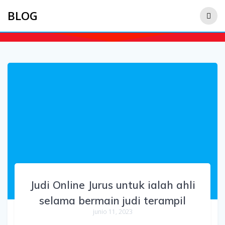
Saltar
BLOG
al
contenido
Judi Online Jurus untuk ialah ahli
selama bermain judi terampil
junio 11, 2023