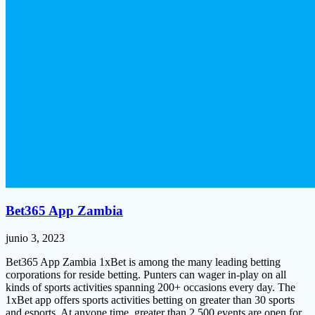
Bet365 App Zambia
junio 3, 2023
Bet365 App Zambia 1xBet is among the many leading betting
corporations for reside betting. Punters can wager in-play on all
kinds of sports activities spanning 200+ occasions every day. The
1xBet app offers sports activities betting on greater than 30 sports
and esports. At anyone time, greater than 2,500 events are open for