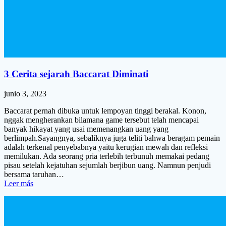
3 Cerita sejarah Baccarat Diminati
junio 3, 2023
Baccarat pernah dibuka untuk lempoyan tinggi berakal. Konon,
nggak mengherankan bilamana game tersebut telah mencapai
banyak hikayat yang usai memenangkan uang yang
berlimpah.Sayangnya, sebaliknya juga teliti bahwa beragam pemain
adalah terkenal penyebabnya yaitu kerugian mewah dan refleksi
memilukan. Ada seorang pria terlebih terbunuh memakai pedang
pisau setelah kejatuhan sejumlah berjibun uang. Namnun penjudi
bersama taruhan…
Leer más