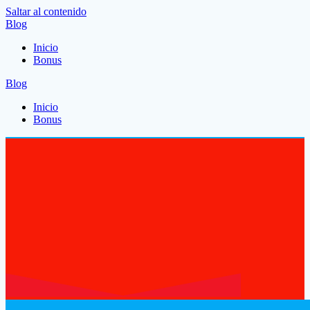
Saltar al contenido
Blog
Inicio
Bonus
Blog
Inicio
Bonus