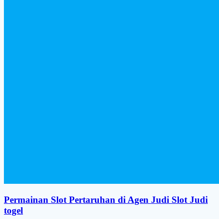
Permainan Slot Pertaruhan di Agen Judi Slot Judi
togel