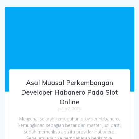
Asal Muasal Perkembangan
Developer Habanero Pada Slot
Online
junio 2, 2023
Mengenal sejarah kemudahan provider Habanero,
kemungkinan sebagian besar dari master judi pasti
sudah memeriksa apa itu provider Habanero.
Sebelum lanjut ke pembahasan berikutnya,