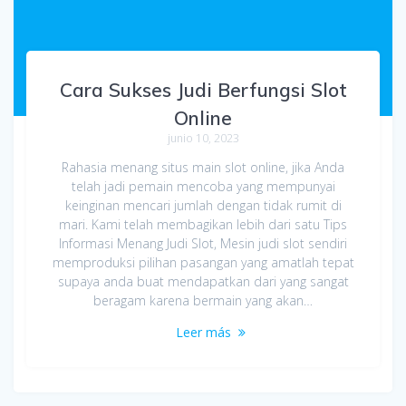
Cara Sukses Judi Berfungsi Slot
Online
junio 10, 2023
Rahasia menang situs main slot online, jika Anda
telah jadi pemain mencoba yang mempunyai
keinginan mencari jumlah dengan tidak rumit di
mari. Kami telah membagikan lebih dari satu Tips
Informasi Menang Judi Slot, Mesin judi slot sendiri
memproduksi pilihan pasangan yang amatlah tepat
supaya anda buat mendapatkan dari yang sangat
beragam karena bermain yang akan…
Leer más