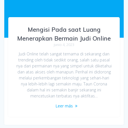
Mengisi Pada saat Luang
Menerapkan Bermain Judi Online
junio 4, 2023
Judi Online telah sangat ternama di sekarang dan
trending oleh tidak sedikit orang, salah satu pasal
nya dari permainan nya yang simpel untuk diketahui
dan atas akses oleh manapun. Perihal ini didorong
melalui perkembangan teknologi yang sehari-hari
nya lebih-lebih lagi semakin maju. Taun Corona
dalam hal ini semakin banjir sekarang ini
mencetuskan terbatas nya aktifitas…
Leer más