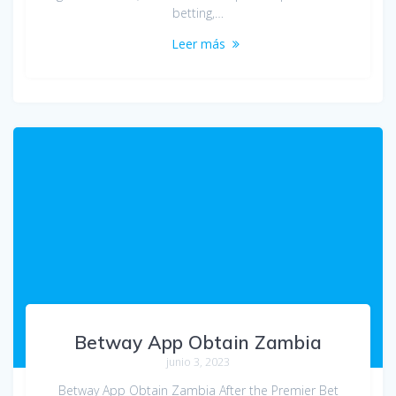
betting,…
Leer más
Betway App Obtain Zambia
junio 3, 2023
Betway App Obtain Zambia After the Premier Bet