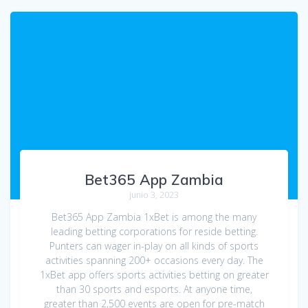
Bet365 App Zambia
junio 3, 2023
Bet365 App Zambia 1xBet is among the many
leading betting corporations for reside betting.
Punters can wager in-play on all kinds of sports
activities spanning 200+ occasions every day. The
1xBet app offers sports activities betting on greater
than 30 sports and esports. At anyone time,
greater than 2,500 events are open for pre-match