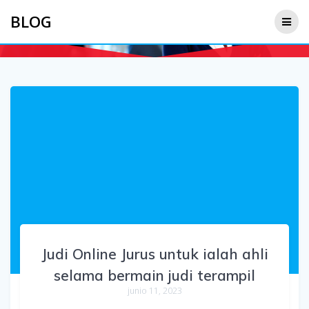
Saltar
BLOG
al
contenido
Judi Online Jurus untuk ialah ahli
selama bermain judi terampil
junio 11, 2023