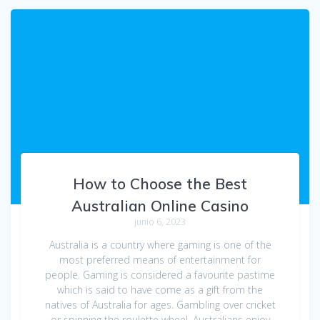
How to Choose the Best
Australian Online Casino
junio 6, 2023
Australia is a country where gaming is one of the
most preferred means of entertainment for
people. Gaming is considered a favourite pastime
which is said to have come as a gift from the
natives of Australia for ages. Gambling over cricket
or spinning the roulette wheel, Australians enjoy