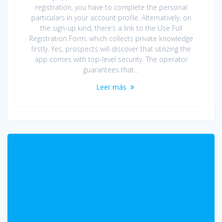
registration, you have to complete the personal
particulars in your account profile. Alternatively, on
the sign-up kind, there’s a link to the Use Full
Registration Form, which collects private knowledge
firstly. Yes, prospects will discover that utilizing the
app comes with top-level security. The operator
guarantees that…
Leer más