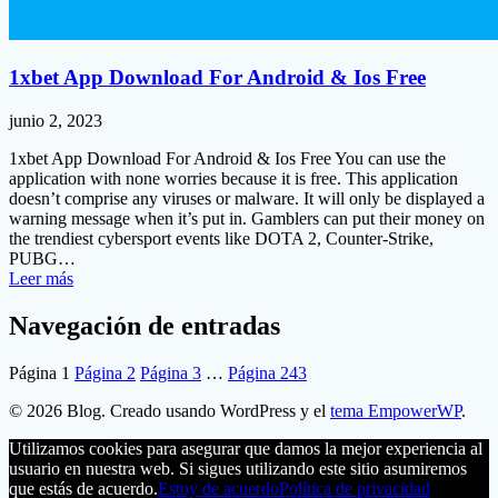
1xbet App Download For Android & Ios Free
junio 2, 2023
1xbet App Download For Android & Ios Free You can use the
application with none worries because it is free. This application
doesn’t comprise any viruses or malware. It will only be displayed a
warning message when it’s put in. Gamblers can put their money on
the trendiest cybersport events like DOTA 2, Counter-Strike,
PUBG…
Leer más
Navegación de entradas
Página
1
Página
2
Página
3
…
Página
243
© 2026 Blog. Creado usando WordPress y el
tema EmpowerWP
.
Utilizamos cookies para asegurar que damos la mejor experiencia al
usuario en nuestra web. Si sigues utilizando este sitio asumiremos
que estás de acuerdo.
Estoy de acuerdo
Política de privacidad