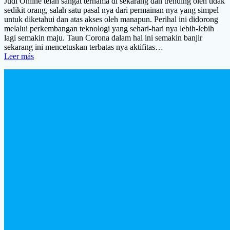
Judi Online telah sangat ternama di sekarang dan trending oleh tidak
sedikit orang, salah satu pasal nya dari permainan nya yang simpel
untuk diketahui dan atas akses oleh manapun. Perihal ini didorong
melalui perkembangan teknologi yang sehari-hari nya lebih-lebih
lagi semakin maju. Taun Corona dalam hal ini semakin banjir
sekarang ini mencetuskan terbatas nya aktifitas…
Leer más