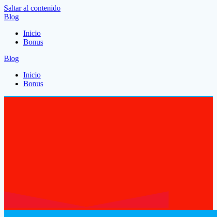
Saltar al contenido
Blog
Inicio
Bonus
Blog
Inicio
Bonus