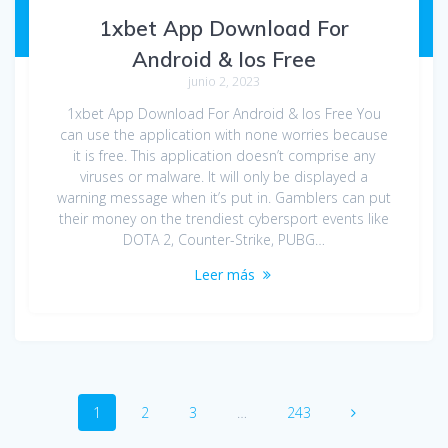
1xbet App Download For
Android & Ios Free
junio 2, 2023
1xbet App Download For Android & Ios Free You
can use the application with none worries because
it is free. This application doesn’t comprise any
viruses or malware. It will only be displayed a
warning message when it’s put in. Gamblers can put
their money on the trendiest cybersport events like
DOTA 2, Counter-Strike, PUBG…
Leer más
Navegación
Página
1
Página
2
Página
3
…
Página
243
de