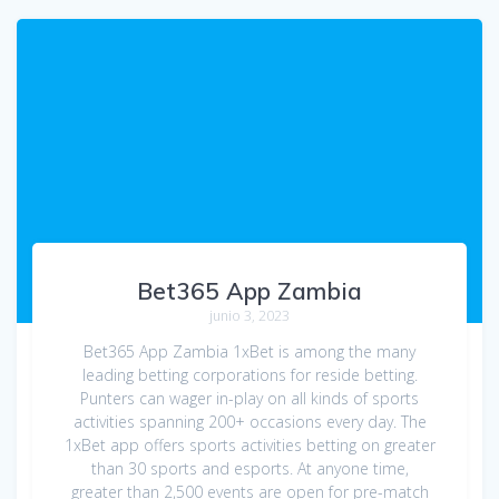
Bet365 App Zambia
junio 3, 2023
Bet365 App Zambia 1xBet is among the many
leading betting corporations for reside betting.
Punters can wager in-play on all kinds of sports
activities spanning 200+ occasions every day. The
1xBet app offers sports activities betting on greater
than 30 sports and esports. At anyone time,
greater than 2,500 events are open for pre-match