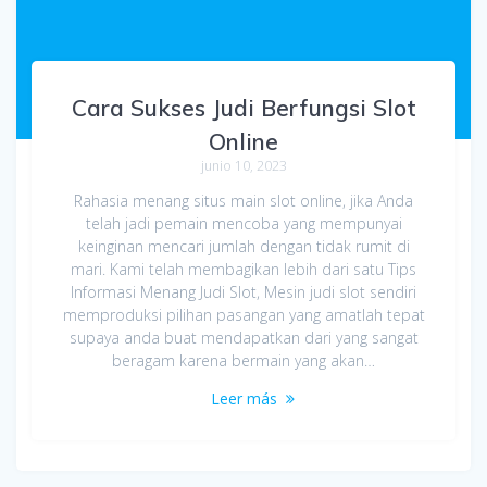
Cara Sukses Judi Berfungsi Slot
Online
junio 10, 2023
Rahasia menang situs main slot online, jika Anda
telah jadi pemain mencoba yang mempunyai
keinginan mencari jumlah dengan tidak rumit di
mari. Kami telah membagikan lebih dari satu Tips
Informasi Menang Judi Slot, Mesin judi slot sendiri
memproduksi pilihan pasangan yang amatlah tepat
supaya anda buat mendapatkan dari yang sangat
beragam karena bermain yang akan…
Leer más