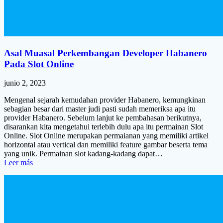
Asal Muasal Perkembangan Developer Habanero
Pada Slot Online
junio 2, 2023
Mengenal sejarah kemudahan provider Habanero, kemungkinan
sebagian besar dari master judi pasti sudah memeriksa apa itu
provider Habanero. Sebelum lanjut ke pembahasan berikutnya,
disarankan kita mengetahui terlebih dulu apa itu permainan Slot
Online. Slot Online merupakan permaianan yang memiliki artikel
horizontal atau vertical dan memiliki feature gambar beserta tema
yang unik. Permainan slot kadang-kadang dapat…
Leer más