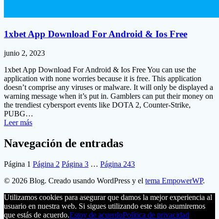
1xbet App Download For Android & Ios Free
junio 2, 2023
1xbet App Download For Android & Ios Free You can use the
application with none worries because it is free. This application
doesn’t comprise any viruses or malware. It will only be displayed a
warning message when it’s put in. Gamblers can put their money on
the trendiest cybersport events like DOTA 2, Counter-Strike,
PUBG…
Leer más
Navegación de entradas
Página
1
Página
2
Página
3
…
Página
243
© 2026 Blog. Creado usando WordPress y el
tema EmpowerWP
.
Utilizamos cookies para asegurar que damos la mejor experiencia al
usuario en nuestra web. Si sigues utilizando este sitio asumiremos
que estás de acuerdo.
Estoy de acuerdo
Política de privacidad