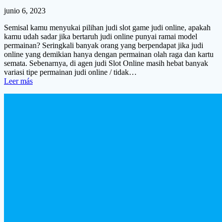
junio 6, 2023
Semisal kamu menyukai pilihan judi slot game judi online, apakah
kamu udah sadar jika bertaruh judi online punyai ramai model
permainan? Seringkali banyak orang yang berpendapat jika judi
online yang demikian hanya dengan permainan olah raga dan kartu
semata. Sebenarnya, di agen judi Slot Online masih hebat banyak
variasi tipe permainan judi online / tidak…
Leer más