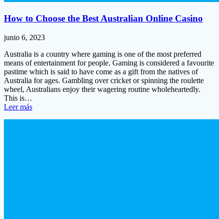
How to Choose the Best Australian Online Casino
junio 6, 2023
Australia is a country where gaming is one of the most preferred
means of entertainment for people. Gaming is considered a favourite
pastime which is said to have come as a gift from the natives of
Australia for ages. Gambling over cricket or spinning the roulette
wheel, Australians enjoy their wagering routine wholeheartedly.
This is…
Leer más