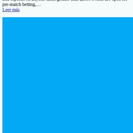
pre-match betting,…
Leer más