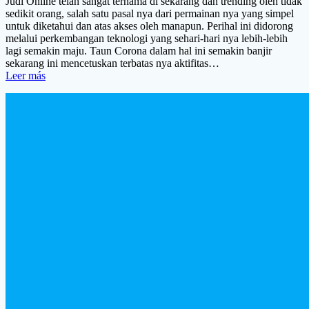
Judi Online telah sangat ternama di sekarang dan trending oleh tidak
sedikit orang, salah satu pasal nya dari permainan nya yang simpel
untuk diketahui dan atas akses oleh manapun. Perihal ini didorong
melalui perkembangan teknologi yang sehari-hari nya lebih-lebih
lagi semakin maju. Taun Corona dalam hal ini semakin banjir
sekarang ini mencetuskan terbatas nya aktifitas…
Leer más