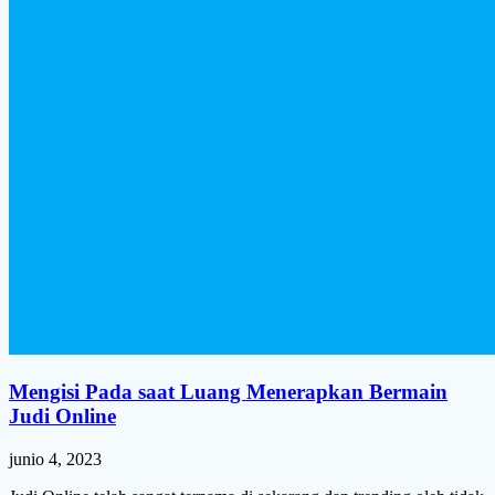
Mengisi Pada saat Luang Menerapkan Bermain
Judi Online
junio 4, 2023