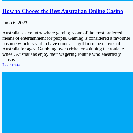
How to Choose the Best Australian Online Casino
junio 6, 2023
Australia is a country where gaming is one of the most preferred
means of entertainment for people. Gaming is considered a favourite
pastime which is said to have come as a gift from the natives of
Australia for ages. Gambling over cricket or spinning the roulette
wheel, Australians enjoy their wagering routine wholeheartedly.
This is…
Leer más