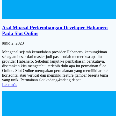
Asal Muasal Perkembangan Developer Habanero
Pada Slot Online
junio 2, 2023
Mengenal sejarah kemudahan provider Habanero, kemungkinan
sebagian besar dari master judi pasti sudah memeriksa apa itu
provider Habanero. Sebelum lanjut ke pembahasan berikutnya,
disarankan kita mengetahui terlebih dulu apa itu permainan Slot
Online. Slot Online merupakan permaianan yang memiliki artikel
horizontal atau vertical dan memiliki feature gambar beserta tema
yang unik. Permainan slot kadang-kadang dapat…
Leer más