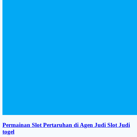
Permainan Slot Pertaruhan di Agen Judi Slot Judi
togel