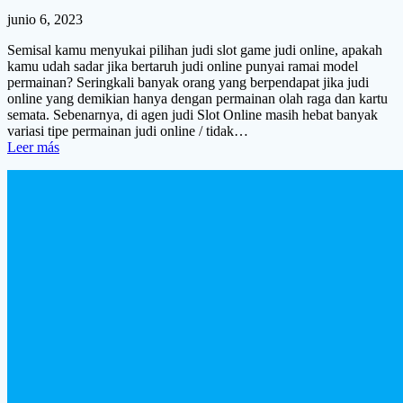
junio 6, 2023
Semisal kamu menyukai pilihan judi slot game judi online, apakah
kamu udah sadar jika bertaruh judi online punyai ramai model
permainan? Seringkali banyak orang yang berpendapat jika judi
online yang demikian hanya dengan permainan olah raga dan kartu
semata. Sebenarnya, di agen judi Slot Online masih hebat banyak
variasi tipe permainan judi online / tidak…
Leer más