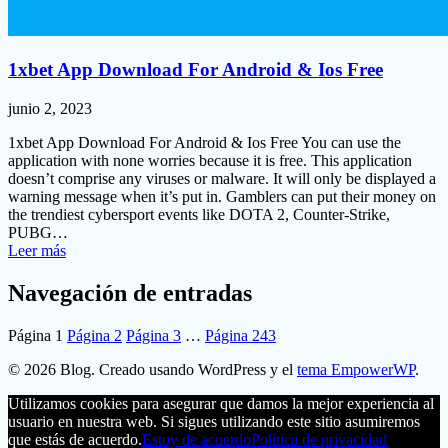
1xbet App Download For Android & Ios Free
junio 2, 2023
1xbet App Download For Android & Ios Free You can use the
application with none worries because it is free. This application
doesn’t comprise any viruses or malware. It will only be displayed a
warning message when it’s put in. Gamblers can put their money on
the trendiest cybersport events like DOTA 2, Counter-Strike,
PUBG…
Leer más
Navegación de entradas
Página
1
Página
2
Página
3
…
Página
243
© 2026 Blog. Creado usando WordPress y el
tema EmpowerWP
.
Utilizamos cookies para asegurar que damos la mejor experiencia al
usuario en nuestra web. Si sigues utilizando este sitio asumiremos
que estás de acuerdo.
Estoy de acuerdo
Política de privacidad