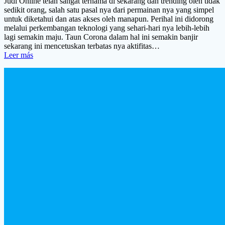
Judi Online telah sangat ternama di sekarang dan trending oleh tidak
sedikit orang, salah satu pasal nya dari permainan nya yang simpel
untuk diketahui dan atas akses oleh manapun. Perihal ini didorong
melalui perkembangan teknologi yang sehari-hari nya lebih-lebih
lagi semakin maju. Taun Corona dalam hal ini semakin banjir
sekarang ini mencetuskan terbatas nya aktifitas…
Leer más