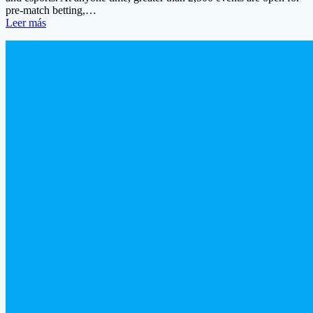
pre-match betting,…
Leer más