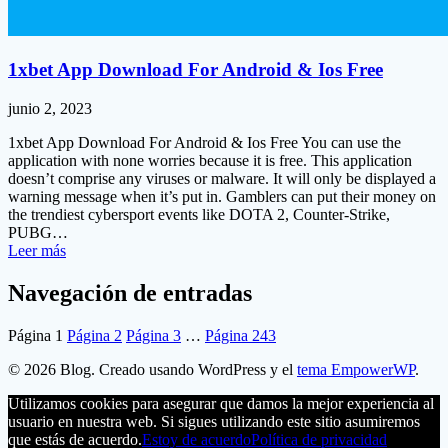
1xbet App Download For Android & Ios Free
junio 2, 2023
1xbet App Download For Android & Ios Free You can use the
application with none worries because it is free. This application
doesn’t comprise any viruses or malware. It will only be displayed a
warning message when it’s put in. Gamblers can put their money on
the trendiest cybersport events like DOTA 2, Counter-Strike,
PUBG…
Leer más
Navegación de entradas
Página
1
Página
2
Página
3
…
Página
243
© 2026 Blog. Creado usando WordPress y el
tema EmpowerWP
.
Utilizamos cookies para asegurar que damos la mejor experiencia al
usuario en nuestra web. Si sigues utilizando este sitio asumiremos
que estás de acuerdo.
Estoy de acuerdo
Política de privacidad