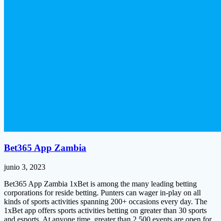
Bet365 App Zambia
junio 3, 2023
Bet365 App Zambia 1xBet is among the many leading betting
corporations for reside betting. Punters can wager in-play on all
kinds of sports activities spanning 200+ occasions every day. The
1xBet app offers sports activities betting on greater than 30 sports
and esports. At anyone time, greater than 2,500 events are open for