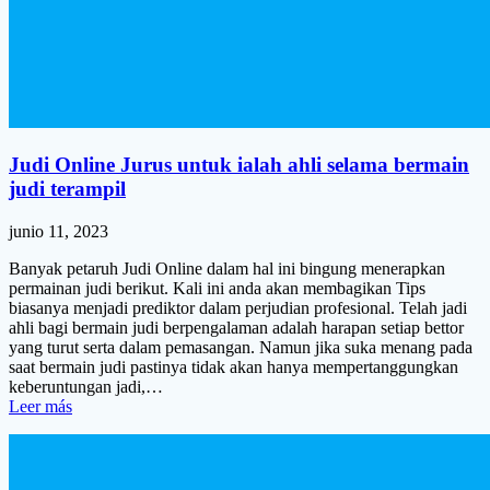
Judi Online Jurus untuk ialah ahli selama bermain
judi terampil
junio 11, 2023
Banyak petaruh Judi Online dalam hal ini bingung menerapkan
permainan judi berikut. Kali ini anda akan membagikan Tips
biasanya menjadi prediktor dalam perjudian profesional. Telah jadi
ahli bagi bermain judi berpengalaman adalah harapan setiap bettor
yang turut serta dalam pemasangan. Namun jika suka menang pada
saat bermain judi pastinya tidak akan hanya mempertanggungkan
keberuntungan jadi,…
Leer más