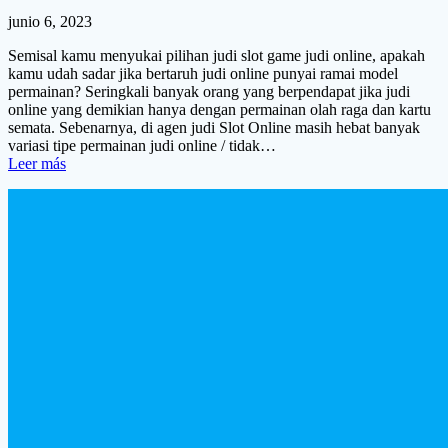
junio 6, 2023
Semisal kamu menyukai pilihan judi slot game judi online, apakah
kamu udah sadar jika bertaruh judi online punyai ramai model
permainan? Seringkali banyak orang yang berpendapat jika judi
online yang demikian hanya dengan permainan olah raga dan kartu
semata. Sebenarnya, di agen judi Slot Online masih hebat banyak
variasi tipe permainan judi online / tidak…
Leer más