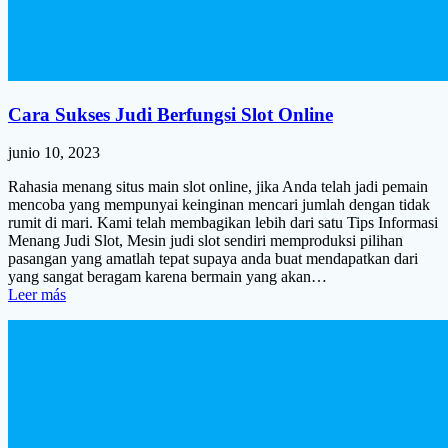
Cara Sukses Judi Berfungsi Slot Online
junio 10, 2023
Rahasia menang situs main slot online, jika Anda telah jadi pemain
mencoba yang mempunyai keinginan mencari jumlah dengan tidak
rumit di mari. Kami telah membagikan lebih dari satu Tips Informasi
Menang Judi Slot, Mesin judi slot sendiri memproduksi pilihan
pasangan yang amatlah tepat supaya anda buat mendapatkan dari
yang sangat beragam karena bermain yang akan…
Leer más