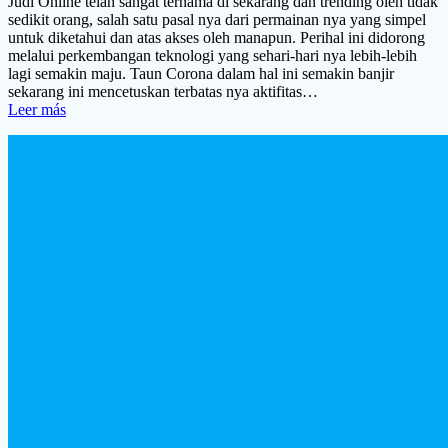
Judi Online telah sangat ternama di sekarang dan trending oleh tidak
sedikit orang, salah satu pasal nya dari permainan nya yang simpel
untuk diketahui dan atas akses oleh manapun. Perihal ini didorong
melalui perkembangan teknologi yang sehari-hari nya lebih-lebih
lagi semakin maju. Taun Corona dalam hal ini semakin banjir
sekarang ini mencetuskan terbatas nya aktifitas…
Leer más