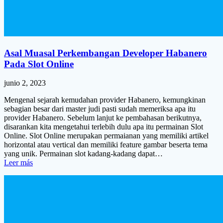
Asal Muasal Perkembangan Developer Habanero
Pada Slot Online
junio 2, 2023
Mengenal sejarah kemudahan provider Habanero, kemungkinan
sebagian besar dari master judi pasti sudah memeriksa apa itu
provider Habanero. Sebelum lanjut ke pembahasan berikutnya,
disarankan kita mengetahui terlebih dulu apa itu permainan Slot
Online. Slot Online merupakan permaianan yang memiliki artikel
horizontal atau vertical dan memiliki feature gambar beserta tema
yang unik. Permainan slot kadang-kadang dapat…
Leer más