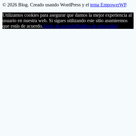
© 2026 Blog. Creado usando WordPress y el
tema EmpowerWP
.
Utilizamos cookies para asegurar que damos la mejor experiencia al
usuario en nuestra web. Si sigues utilizando este sitio asumiremos
que estás de acuerdo.
Estoy de acuerdo
Política de privacidad