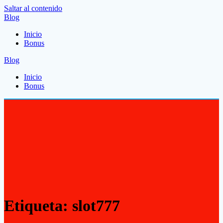
Saltar al contenido
Blog
Inicio
Bonus
Blog
Inicio
Bonus
Etiqueta:
slot777