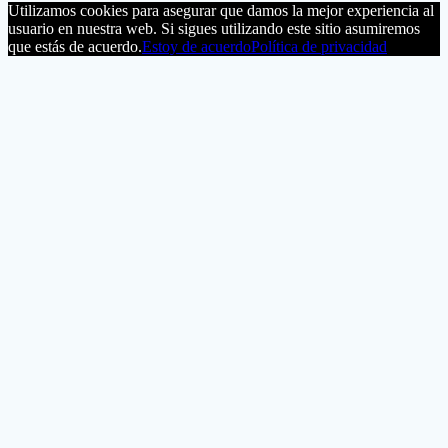
Utilizamos cookies para asegurar que damos la mejor experiencia al
usuario en nuestra web. Si sigues utilizando este sitio asumiremos
que estás de acuerdo.
Estoy de acuerdo
Política de privacidad