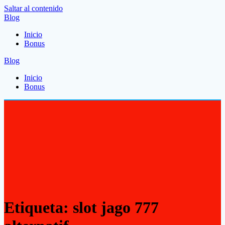
Saltar al contenido
Blog
Inicio
Bonus
Blog
Inicio
Bonus
Etiqueta:
slot jago 777