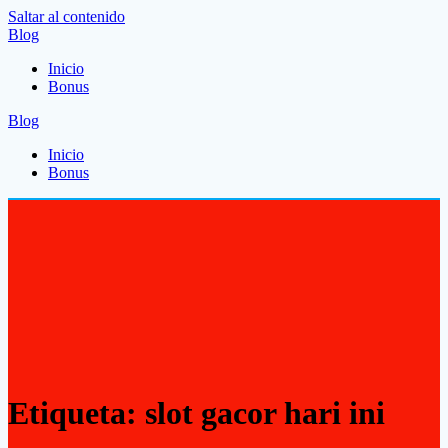
Saltar al contenido
Blog
Inicio
Bonus
Blog
Inicio
Bonus
Etiqueta:
slot gacor hari ini