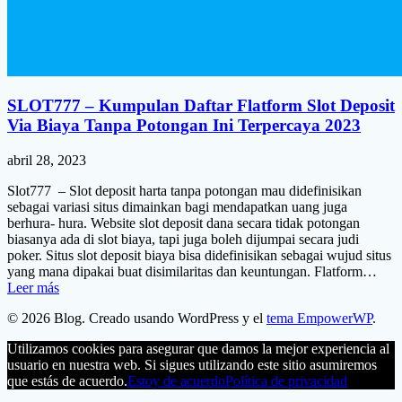
SLOT777 – Kumpulan Daftar Flatform Slot Deposit
Via Biaya Tanpa Potongan Ini Terpercaya 2023
abril 28, 2023
Slot777 – Slot deposit harta tanpa potongan mau didefinisikan
sebagai variasi situs dimainkan bagi mendapatkan uang juga
berhura- hura. Website slot deposit dana secara tidak potongan
biasanya ada di slot biaya, tapi juga boleh dijumpai secara judi
poker. Situs slot deposit biaya bisa didefinisikan sebagai wujud situs
yang mana dipakai buat disimilaritas dan keuntungan. Flatform…
Leer más
© 2026 Blog. Creado usando WordPress y el
tema EmpowerWP
.
Utilizamos cookies para asegurar que damos la mejor experiencia al
usuario en nuestra web. Si sigues utilizando este sitio asumiremos
que estás de acuerdo.
Estoy de acuerdo
Política de privacidad