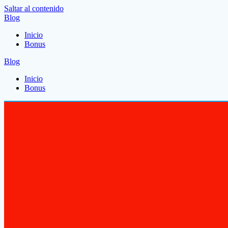
Saltar al contenido
Blog
Inicio
Bonus
Blog
Inicio
Bonus