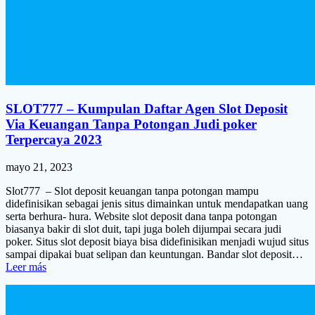
SLOT777 – Kumpulan Daftar Agen Slot Deposit
Via Keuangan Tanpa Potongan Judi poker
Terpercaya 2023
mayo 21, 2023
Slot777 – Slot deposit keuangan tanpa potongan mampu
didefinisikan sebagai jenis situs dimainkan untuk mendapatkan uang
serta berhura- hura. Website slot deposit dana tanpa potongan
biasanya bakir di slot duit, tapi juga boleh dijumpai secara judi
poker. Situs slot deposit biaya bisa didefinisikan menjadi wujud situs
sampai dipakai buat selipan dan keuntungan. Bandar slot deposit…
Leer más