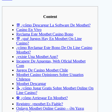
Content
💬 ¿cómo Descargar La Software De Mostbet?
Casino En Vivo
Reclama Este Mostbet Casino Bono
💬 ¿qué Juegos Hay En Mostbet On Line
Casino?
¿cómo Reclamar Este Bono De On Line Casino
Mostbet?
¿existe Una Mostbet App?
Incapere De Apuestas, Web Oficial Mostbet
Com
Juegos De Casino Mostbet Chile
Mostbet Casino Opiniones Sobre Usuarios
Chilenos
Mostbet Descargar
📝 ¿cómo Jugar Gratis Sobre Mostbet Online On
Line Casino?
⚽ ¿cómo Arriesgar En Mostbet?
Registro: ¿mostbet Es Fiable?
Onlayn Mostbet Online Casino – Ən Yaxşı