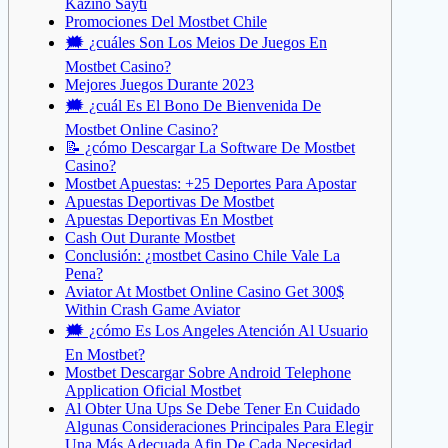
Kazino Saytı
Promociones Del Mostbet Chile
🗯️ ¿cuáles Son Los Meios De Juegos En
Mostbet Casino?
Mejores Juegos Durante 2023
🗯️ ¿cuál Es El Bono De Bienvenida De
Mostbet Online Casino?
📝 ¿cómo Descargar La Software De Mostbet
Casino?
Mostbet Apuestas: +25 Deportes Para Apostar
Apuestas Deportivas De Mostbet
Apuestas Deportivas En Mostbet
Cash Out Durante Mostbet
Conclusión: ¿mostbet Casino Chile Vale La
Pena?
Aviator At Mostbet Online Casino Get 300$
Within Crash Game Aviator
🗯️ ¿cómo Es Los Angeles Atención Al Usuario
En Mostbet?
Mostbet Descargar Sobre Android Telephone
Application Oficial Mostbet
Al Obter Una Ups Se Debe Tener En Cuidado
Algunas Consideraciones Principales Para Elegir
Una Más Adecuada Afin De Cada Necesidad