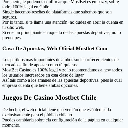
Por suerte, te podemos confirmar que MostBet es en paz y, sobre
todo, 100% legal en Chile.
Single hacemos reseñas de plataformas que sabemos que son
seguros.
Por lo tanto, si te llama una atención, no dudes en abrir la cuenta en
tu sitio web.
Si eres un principiante en aquello de las apuestas deportivas, no lo
preocupes.
Casa De Apuestas, Web Oficial Mostbet Com
Los partidos más importantes de ambos suelen ofrecer cientos de
mercados afin de apostar como tú quieras.
MostBet Casino es 100% legal y ze lo recomendamos a new todos
los usuarios interesados en esta clase de lugar.
Así tais como a los amanes de las apuestas deportivas, pues la cual
empresa cuenta que tiene ambas opciones.
Juegos De Casino Mostbet Chile
De hecho, el web oficial tiene una versión que está dedicada
exclusivamente para el público chileno.
Puedes cambiarla sobre ela configuración de la página en cualquier
momento.