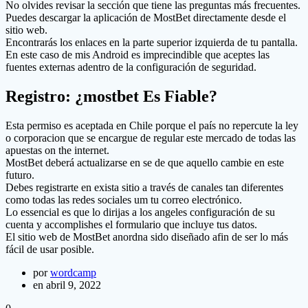
No olvides revisar la sección que tiene las preguntas más frecuentes.
Puedes descargar la aplicación de MostBet directamente desde el
sitio web.
Encontrarás los enlaces en la parte superior izquierda de tu pantalla.
En este caso de mis Android es imprecindible que aceptes las
fuentes externas adentro de la configuración de seguridad.
Registro: ¿mostbet Es Fiable?
Esta permiso es aceptada en Chile porque el país no repercute la ley
o corporacion que se encargue de regular este mercado de todas las
apuestas on the internet.
MostBet deberá actualizarse en se de que aquello cambie en este
futuro.
Debes registrarte en exista sitio a través de canales tan diferentes
como todas las redes sociales um tu correo electrónico.
Lo essencial es que lo dirijas a los angeles configuración de su
cuenta y accomplishes el formulario que incluye tus datos.
El sitio web de MostBet anordna sido diseñado afin de ser lo más
fácil de usar posible.
por
wordcamp
en abril 9, 2022