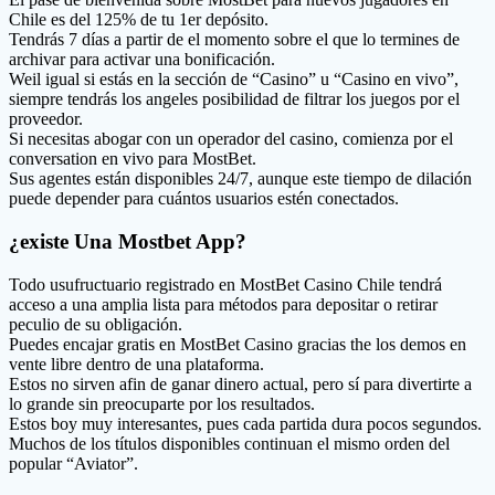
Chile es del 125% de tu 1er depósito.
Tendrás 7 días a partir de el momento sobre el que lo termines de
archivar para activar una bonificación.
Weil igual si estás en la sección de “Casino” u “Casino en vivo”,
siempre tendrás los angeles posibilidad de filtrar los juegos por el
proveedor.
Si necesitas abogar con un operador del casino, comienza por el
conversation en vivo para MostBet.
Sus agentes están disponibles 24/7, aunque este tiempo de dilación
puede depender para cuántos usuarios estén conectados.
¿existe Una Mostbet App?
Todo usufructuario registrado en MostBet Casino Chile tendrá
acceso a una amplia lista para métodos para depositar o retirar
peculio de su obligación.
Puedes encajar gratis en MostBet Casino gracias the los demos en
vente libre dentro de una plataforma.
Estos no sirven afin de ganar dinero actual, pero sí para divertirte a
lo grande sin preocuparte por los resultados.
Estos boy muy interesantes, pues cada partida dura pocos segundos.
Muchos de los títulos disponibles continuan el mismo orden del
popular “Aviator”.