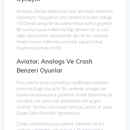
İlerleyen yıllarda daha kanlı canlı, etli butlu kadınlara
rastlanıyor. Yeşilçam’ın seks filmlerine teslim olduğu
1970’lerde pinup’lar da adeta metamorfoz geçiriyor.
Bir casino oyunu hakkında bilgi almanın en iyi yolu
diğer oyuncuların yorumlarıdır. Biz de bu noktada
Aviator oyunu hakkında yorumlar yapan birkaç
kişiyle konuşmak istedik.
Aviator, Analogs Ve Crash
Benzeri Oyunlar
Para çekme oranı, kumarbaz tarafından kullanılan
yönteme bağlı olacaktır. Bu nedenle, örneğin, bir
banka hesabına para çekerken, fonlar elektronik bir
cüzdana çok daha hızlı aktarılırken birkaç gün
sürebilir. Bunları rock müzik tarihçisi, arşivci ve yazar
Güven Erkin Erkal’dan öğreniyoruz.
Çünkü sonrasında para çekme işleminizi de bu
yöntem üzerinden yapacaksınız. IP adresleriniz