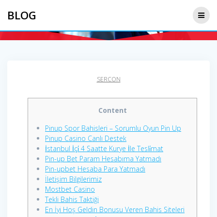
Saltar
BLOG
al
contenido
SERCON
Content
Pinup Spor Bahisleri – Sorumlu Oyun Pin Up
Pinup Casino Canlı Destek
İstanbul İçi̇ 4 Saatte Kurye İle Tesli̇mat
Pin-up Bet Param Hesabıma Yatmadı
Pin-upbet Hesaba Para Yatmadı
İletişim Bilgilerimiz
Mostbet Casino
Tekli Bahis Taktiği
En İyi Hoş Geldin Bonusu Veren Bahis Siteleri