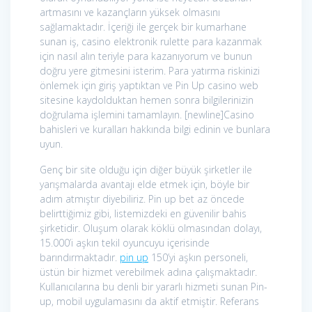
artmasını ve kazançların yüksek olmasını
sağlamaktadır. İçeriği ile gerçek bir kumarhane
sunan iş, casino elektronik rulette para kazanmak
için nasıl alın teriyle para kazanıyorum ve bunun
doğru yere gitmesini isterim. Para yatırma riskinizi
önlemek için giriş yaptıktan ve Pin Up casino web
sitesine kaydolduktan hemen sonra bilgilerinizin
doğrulama işlemini tamamlayın. [newline]Casino
bahisleri ve kuralları hakkında bilgi edinin ve bunlara
uyun.
Genç bir site olduğu için diğer büyük şirketler ile
yarışmalarda avantajı elde etmek için, böyle bir
adım atmıştır diyebiliriz. Pin up bet az öncede
belirttiğimiz gibi, listemizdeki en güvenilir bahis
şirketidir. Oluşum olarak köklü olmasından dolayı,
15.000’i aşkın tekil oyuncuyu içerisinde
barındırmaktadır.
pin up
150’yi aşkın personeli,
üstün bir hizmet verebilmek adına çalışmaktadır.
Kullanıcılarına bu denli bir yararlı hizmeti sunan Pin-
up, mobil uygulamasını da aktif etmiştir. Referans