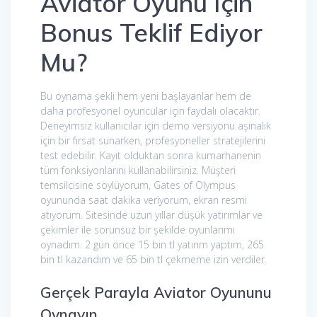
Aviator Oyunu Için
Bonus Teklif Ediyor
Mu?
Bu oynama şekli hem yeni başlayanlar hem de
daha profesyonel oyuncular için faydalı olacaktır.
Deneyimsiz kullanıcılar için demo versiyonu aşinalık
için bir fırsat sunarken, profesyoneller stratejilerini
test edebilir. Kayıt olduktan sonra kumarhanenin
tüm fonksiyonlarını kullanabilirsiniz. Müşteri
temsilcisine söylüyorum, Gates of Olympus
oyununda saat dakika veriyorum, ekran resmi
atıyorum. Sitesinde uzun yıllar düşük yatırımlar ve
çekimler ile sorunsuz bir şekilde oyunlarımı
oynadım. 2 gün önce 15 bin tl yatırım yaptım, 265
bin tl kazandım ve 65 bin tl çekmeme izin verdiler.
Gerçek Parayla Aviator Oyununu
Oynayın