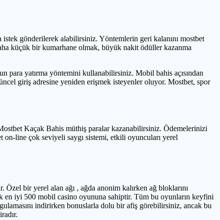
 istek gönderilerek alabilirsiniz. Yöntemlerin geri kalanını mostbet
r. Daha küçük bir kumarhane olmak, büyük nakit ödüller kazanma
ygun para yatırma yöntemini kullanabilirsiniz. Mobil bahis açısından
üncel giriş adresine yeniden erişmek isteyenler oluyor. Mostbet, spor
ostbet Kaçak Bahis müthiş paralar kazanabilirsiniz. Ödemelerinizi
 on-line çok seviyeli saygı sistemi, etkili oyuncuları yerel
r. Özel bir yerel alan ağı , ağda anonim kalırken ağ bloklarını
ak en iyi 500 mobil casino oyununa sahiptir. Tüm bu oyunların keyfini
lamasını indirirken bonuslarla dolu bir afiş görebilirsiniz, ancak bu
radır.