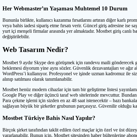
Her Webmaster’ın Yaşaması Muhtemel 10 Durum
Bununla birlikte, kullanıcı kazanma fırsatlarını artıran diğer karlı p
veya bahis iadesi sipariş etme fırsatı verir. Güncel giriş adresine ise 
yurt içi menşeli firmalar arasında yer almaktadır. Mostbet giriş canlı b
değiştirilebilir.
Web Tasarım Nedir?
Mostbet 9 aydır Skype den görüşmek için randevu maili gönderecek g
beklemesi diyorum yine aynı sözler. Güvenlik dezavantajları ve ağır ab
WordPress’i kullanıyor. Profesyonel ve işinde uzman kadromuz ile sizl
alınıp satılması olarak tanımlanabilir.
Mostbet henüz modern cihazlar için tam bir geliştirme listesi yayınl
Google Play ve diğer üçüncü taraf web sitelerinde mevcuttur. Bundan 
Para çekme işlemi için sizden en az 48 saat istenecektir – bazı bankal
sağlayan büyük bir şirketler grubunun parçasıyız. Güvenilir olduğu kada
Mostbet Türkiye Bahis Nasıl Yapılır?
Birçok şirket tarafından taklit edilen özel maçlar için özel ve üst düz
yararlanabilir. Bunun için, Mostbet sitesinden haber bültenlerine ab