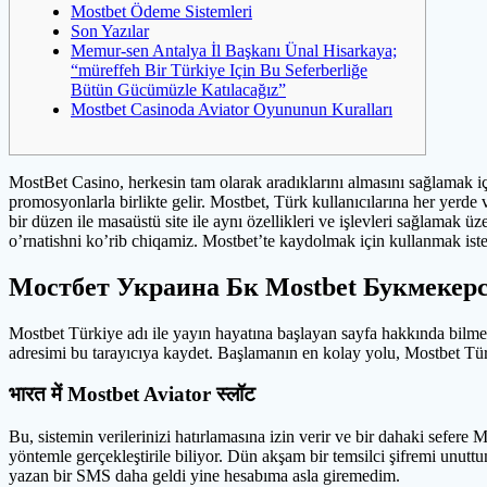
Mostbet Ödeme Sistemleri
Son Yazılar
Memur-sen Antalya İl Başkanı Ünal Hisarkaya;
“müreffeh Bir Türkiye Için Bu Seferberliğe
Bütün Gücümüzle Katılacağız”
Mostbet Casinoda Aviator Oyununun Kuralları
MostBet Casino, herkesin tam olarak aradıklarını almasını sağlamak i
promosyonlarla birlikte gelir. Mostbet, Türk kullanıcılarına her yerd
bir düzen ile masaüstü site ile aynı özellikleri ve işlevleri sağlamak 
o’rnatishni ko’rib chiqamiz. Mostbet’te kaydolmak için kullanmak isted
Мостбет Украина Бк Mostbet Букмеке
Mostbet Türkiye adı ile yayın hayatına başlayan sayfa hakkında bilme
adresimi bu tarayıcıya kaydet. Başlamanın en kolay yolu, Mostbet Tü
भारत में Mostbet Aviator स्लॉट
Bu, sistemin verilerinizi hatırlamasına izin verir ve bir dahaki sefere
yöntemle gerçekleştirile biliyor. Dün akşam bir temsilci şifremi unutt
yazan bir SMS daha geldi yine hesabıma asla giremedim.