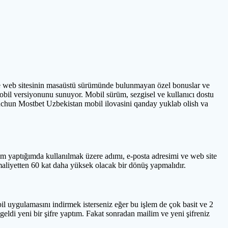
i de web sitesinin masaüstü sürümünde bulunmayan özel bonuslar ve
mobil versiyonunu sunuyor. Mobil sürüm, sezgisel ve kullanıcı dostu
lar uchun Mostbet Uzbekistan mobil ilovasini qanday yuklab olish va
um yaptığımda kullanılmak üzere adımı, e-posta adresimi ve web site
aliyetten 60 kat daha yüksek olacak bir dönüş yapmalıdır.
obil uygulamasını indirmek isterseniz eğer bu işlem de çok basit ve 2
eldi yeni bir şifre yaptım. Fakat sonradan mailim ve yeni şifreniz