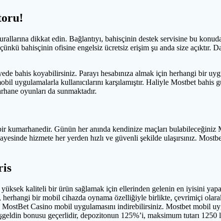
toru!
rallarına dikkat edin. Bağlantıyı, bahisçinin destek servisine bu konuda
n, çünkü bahisçinin ofisine engelsiz ücretsiz erişim şu anda size açıktı
saniyede bahis koyabilirsiniz. Parayı hesabınıza almak için herhangi bir u
bil uygulamalarla kullanıcılarını karşılamıştır. Haliyle Mostbet bahis g
marhane oyunları da sunmaktadır.
ir kumarhanedir. Günün her anında kendinize maçları bulabileceğiniz M
ayesinde hizmete her yerden hızlı ve güvenli şekilde ulaşırsınız. Mostbet
ris
 yüksek kaliteli bir ürün sağlamak için ellerinden gelenin en iyisini yapa
 herhangi bir mobil cihazda oynama özelliğiyle birlikte, çevrimiçi olar
 MostBet Casino mobil uygulamasını indirebilirsiniz. Mostbet mobil uygu
oşgeldin bonusu geçerlidir, depozitonun 125%’i, maksimum tutarı 1250 li