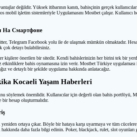
tajlar değildir. Yüksek itibarının kanıtı, bahisçinin gerçek kullanıcılar
 mobil işletim sistemleriyle Uygulamasını Mostbet çalışır. Kullanıcı h
ы На Смартфоне
itter, Telegram Facebook yolu ile de ulaşmak mümkün olmaktadır. Hes
 çok detayı bulabilirsiniz.
 kişilere önerilen bir sitedir. Kendi bahislerinizin her birini tek bir 
z etkinliklere bahis oynamasına izin verir. Mostbet Türkiye uygulaması 
ağız ve detaylı bir şekilde uygulama hakkında anlatacağız.
kika Kocaeli Yaşam Haberleri
u söylemek önemlidir. Kullanıcılar için değerli olan bahis portföyü, Mo
bir hesap oluşturmalıdır.
iş
 yeniden ortaya çıkar. Böyle bir hataya karşı uyarmaya ve tüm cüceler
akkında daha fazla bilgi edinin. Poker, blackjack, rulet, slot oyunları 