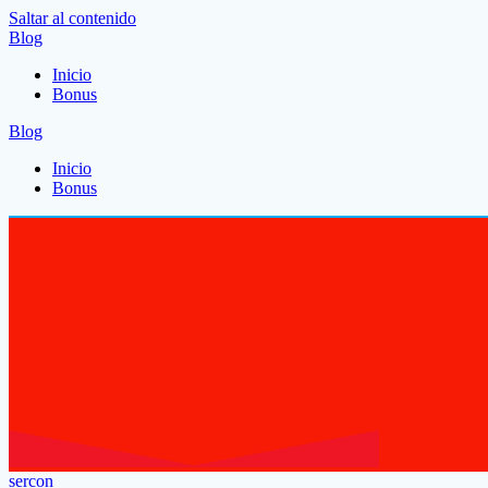
Saltar al contenido
Blog
Inicio
Bonus
Blog
Inicio
Bonus
sercon