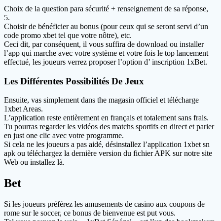
Choix de la question para sécurité + renseignement de sa réponse,
5.
Choisir de bénéficier au bonus (pour ceux qui se seront servi d’un
code promo xbet tel que votre nôtre), etc.
Ceci dit, par conséquent, il vous suffira de download ou installer
l’app qui marche avec votre système et votre fois le top lancement
effectué, les joueurs verrez proposer l’option d’ inscription 1xBet.
Les Différentes Possibilités De Jeux
Ensuite, vas simplement dans the magasin officiel et télécharge
1xbet Areas.
L’application reste entièrement en français et totalement sans frais.
Tu pourras regarder les vidéos des matchs sportifs en direct et parier
en just one clic avec votre programme.
Si cela ne les joueurs a pas aidé, désinstallez l’application 1xbet sn
apk ou téléchargez la dernière version du fichier APK sur notre site
Web ou installez là.
Bet
Si les joueurs préférez les amusements de casino aux coupons de
rome sur le soccer, ce bonus de bienvenue est put vous.