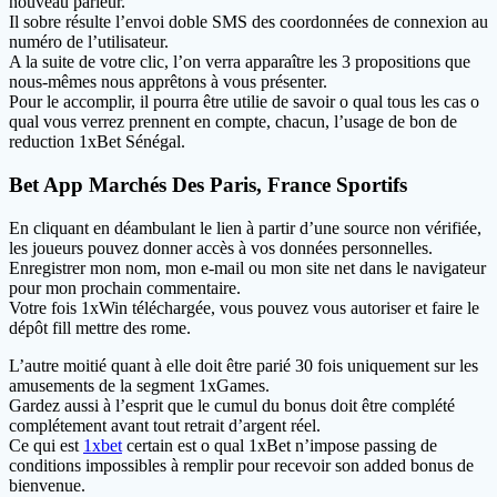
nouveau parieur.
Il sobre résulte l’envoi doble SMS des coordonnées de connexion au
numéro de l’utilisateur.
A la suite de votre clic, l’on verra apparaître les 3 propositions que
nous-mêmes nous apprêtons à vous présenter.
Pour le accomplir, il pourra être utilie de savoir o qual tous les cas o
qual vous verrez prennent en compte, chacun, l’usage de bon de
reduction 1xBet Sénégal.
Bet App Marchés Des Paris, France Sportifs
En cliquant en déambulant le lien à partir d’une source non vérifiée,
les joueurs pouvez donner accès à vos données personnelles.
Enregistrer mon nom, mon e-mail ou mon site net dans le navigateur
pour mon prochain commentaire.
Votre fois 1xWin téléchargée, vous pouvez vous autoriser et faire le
dépôt fill mettre des rome.
L’autre moitié quant à elle doit être parié 30 fois uniquement sur les
amusements de la segment 1xGames.
Gardez aussi à l’esprit que le cumul du bonus doit être complété
complétement avant tout retrait d’argent réel.
Ce qui est
1xbet
certain est o qual 1xBet n’impose passing de
conditions impossibles à remplir pour recevoir son added bonus de
bienvenue.