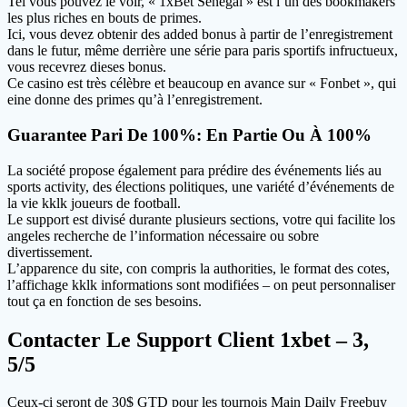
Tel vous pouvez le voir, « 1xBet Sénégal » est l’un des bookmakers
les plus riches en bouts de primes.
Ici, vous devez obtenir des added bonus à partir de l’enregistrement
dans le futur, même derrière une série para paris sportifs infructueux,
vous recevrez dieses bonus.
Ce casino est très célèbre et beaucoup en avance sur « Fonbet », qui
eine donne des primes qu’à l’enregistrement.
Guarantee Pari De 100%: En Partie Ou À 100%
La société propose également para prédire des événements liés au
sports activity, des élections politiques, une variété d’événements de
la vie kklk joueurs de football.
Le support est divisé durante plusieurs sections, votre qui facilite los
angeles recherche de l’information nécessaire ou sobre
divertissement.
L’apparence du site, con compris la authorities, le format des cotes,
l’affichage kklk informations sont modifiées – on peut personnaliser
tout ça en fonction de ses besoins.
Contacter Le Support Client 1xbet – 3,
5/5
Ceux-ci seront de 30$ GTD pour les tournois Main Daily Freebuy