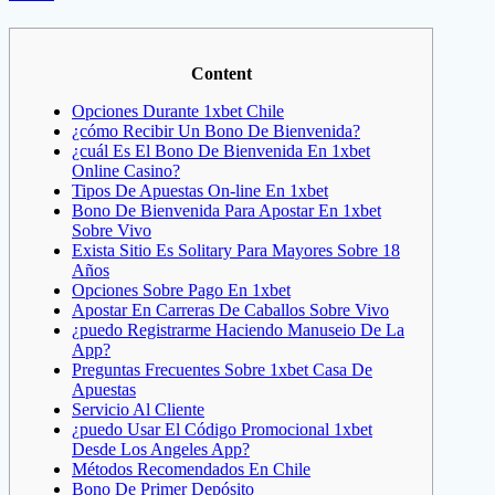
Content
Opciones Durante 1xbet Chile
¿cómo Recibir Un Bono De Bienvenida?
¿cuál Es El Bono De Bienvenida En 1xbet
Online Casino?
Tipos De Apuestas On-line En 1xbet
Bono De Bienvenida Para Apostar En 1xbet
Sobre Vivo
Exista Sitio Es Solitary Para Mayores Sobre 18
Años
Opciones Sobre Pago En 1xbet
Apostar En Carreras De Caballos Sobre Vivo
¿puedo Registrarme Haciendo Manuseio De La
App?
Preguntas Frecuentes Sobre 1xbet Casa De
Apuestas
Servicio Al Cliente
¿puedo Usar El Código Promocional 1xbet
Desde Los Angeles App?
Métodos Recomendados En Chile
Bono De Primer Depósito