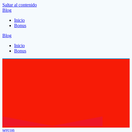
Saltar al contenido
Blog
Inicio
Bonus
Blog
Inicio
Bonus
sercon