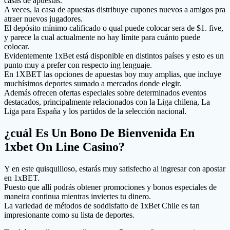
casas de apuestas.
A veces, la casa de apuestas distribuye cupones nuevos a amigos pra
atraer nuevos jugadores.
El depósito mínimo calificado o qual puede colocar sera de $1. five,
y parece la cual actualmente no hay límite para cuánto puede
colocar.
Evidentemente 1xBet está disponible en distintos países y esto es un
punto muy a prefer con respecto ing lenguaje.
En 1XBET las opciones de apuestas boy muy amplias, que incluye
muchísimos deportes sumado a mercados donde elegir.
Además ofrecen ofertas especiales sobre determinados eventos
destacados, principalmente relacionados con la Liga chilena, La
Liga para España y los partidos de la selección nacional.
¿cuál Es Un Bono De Bienvenida En
1xbet On Line Casino?
Y en este quisquilloso, estarás muy satisfecho al ingresar con apostar
en 1xBET.
Puesto que allí podrás obtener promociones y bonos especiales de
maneira continua mientras inviertes tu dinero.
La variedad de métodos de soddisfatto de 1xBet Chile es tan
impresionante como su lista de deportes.