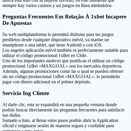
nunca está solo con tu deporte favorito, en este momento que
siempre hay varios casinos y asi juegos en línea mirándolos.
Preguntas Frecuentes Em Relação À 1xbet Incapere
De Apuestas
Su web multiplataforma lo permitirá disfrutar para tus juegos
prediletos desde cualquier dispositivo móvil, ya marine un
smartphone o una tablet, que tiene Android o con iOS.
Los angeles aplicación móvil también es perfectamente suitable para
utilizar el código promocional 1xBet en Chile.
Uno de los importantes motivos que justifican el utilizar un código
promocional 1xBet «MAXGOAL» son los mercados deportivos.
Además, algunas promociones como las o qual se pueden obtener
sin un código promocional 1xBet «MAXGOAL», lo permitirán
jugar con dinero adicional en el primer depósito.
Servicio Ing Cliente
Al darle clic, esta ze expandirá en una pequeña ventana donde
podrás buscar directamente las preguntas frecuentes para satisfacer
sus dudas.
Sumado a listo, al llenar estos pasos podrás abrir la Application
oficial e originarse sesión de maneira segura y confiable para
comenzar a new jugar.