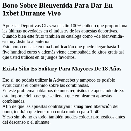
Bono Sobre Bienvenida Para Dar En
1xbet Durante Vivo
Apuestas Deportivas CL sera el sitio 100% chileno que proporciona
las últimas novedades en el industry de las apuestas deportivas.
Cuando bien este fruto también se cataloga como «de bienvenida»
es muy distinto al anterior.
Este bono consiste en una bonificación que puede llegar hasta 1.
five hundred euros y además viene acompañada de giros gratis así
que usted utilices en tu juegos favoritos.
Exista Sitio Es Solitary Para Mayores De 18 Años
Eso sí, no podrás utilizar la Advancebet y tampoco es posible
evolucionar el contenido sobre las combinadas.
En este problema hablamos de unos requisitos de apostando de 3x
este importe del pase que se tienen que emplear en apuestas
combinadas.
Afin de que las apuestas contribuyan i smag med liberación del
bono, tendrán que tener una cuota mínima para 1. 40.
Y eso simply no es todo, también puedes colocar pronósticos antes
del descanso o el ultimate.