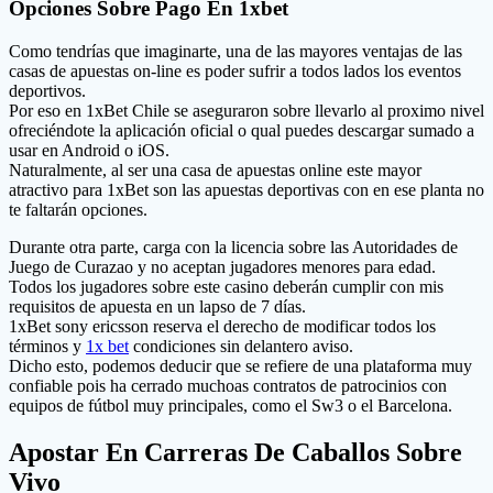
Opciones Sobre Pago En 1xbet
Como tendrías que imaginarte, una de las mayores ventajas de las
casas de apuestas on-line es poder sufrir a todos lados los eventos
deportivos.
Por eso en 1xBet Chile se aseguraron sobre llevarlo al proximo nivel
ofreciéndote la aplicación oficial o qual puedes descargar sumado a
usar en Android o iOS.
Naturalmente, al ser una casa de apuestas online este mayor
atractivo para 1xBet son las apuestas deportivas con en ese planta no
te faltarán opciones.
Durante otra parte, carga con la licencia sobre las Autoridades de
Juego de Curazao y no aceptan jugadores menores para edad.
Todos los jugadores sobre este casino deberán cumplir con mis
requisitos de apuesta en un lapso de 7 días.
1xBet sony ericsson reserva el derecho de modificar todos los
términos y
1x bet
condiciones sin delantero aviso.
Dicho esto, podemos deducir que se refiere de una plataforma muy
confiable pois ha cerrado muchoas contratos de patrocinios con
equipos de fútbol muy principales, como el Sw3 o el Barcelona.
Apostar En Carreras De Caballos Sobre
Vivo