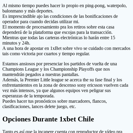
Al mismo tiempo puedes hacer lo propio en ping-pong, waterpolo,
balonmano y más deportes.
Es imprescindible ajo las condiciones de las bonificaciones de
operador para cuando decidas utilizar mi.
El momento de procesamiento pra los retiros sobre esta casa
dependerá de la plataforma que escojas para la transacción.
Mientras que todas las carteras electrónicas lo harán entre 15
minutos y 24h.
A una hora de apostar en 1xBet sobre vivo se cuidado con mercados
tais como victoria por cuartos y tiempo regular.
Estamos ansiosos por presenciar los partidos de vuelta de una
Champions League y los Championship Playoffs que nos
mantendrán pegados a nuestras pantallas.
Además, la Premier Little league se acerca the su fase final y los
enfrentamientos en la zona de descenso sony ericsson vuelven cada
vez más intensos, ya que algunos equipos ven peligrar sus
esperanzas de la temporada.
Puedes hacer tus pronósticos sobre marcadores, flancos,
clasificaciones, lances delete juego, etc.
Opciones Durante 1xbet Chile
Tanto es así que la incapere cuenta con reproductor de vídeo pra